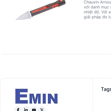
Chauvin Arnoux
với danh mục 
nhiệt độ. Với 
giải pháp đo l
môi trường. S
tế, đảm bảo hi
Tag