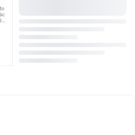
đo
các
ến
uốc