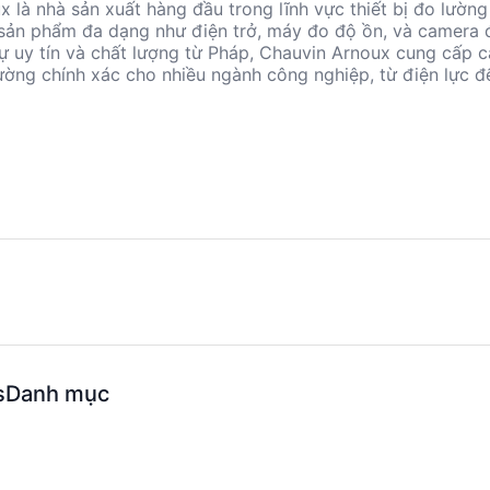
 là nhà sản xuất hàng đầu trong lĩnh vực thiết bị đo lường
sản phẩm đa dạng như điện trở, máy đo độ ồn, và camera 
sự uy tín và chất lượng từ Pháp, Chauvin Arnoux cung cấp 
ường chính xác cho nhiều ngành công nghiệp, từ điện lực đ
ản phẩm của họ được thiết kế để đáp ứng các tiêu chuẩn q
ệu suất và độ tin cậy cao.
s
Danh mục