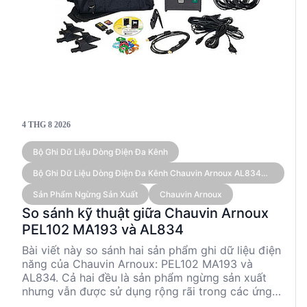
4 THG 8 2026
Bộ Ghi Dữ Liệu Dòng Điện Đa Kênh
Bộ Ghi Dữ Liệu Dòng Điện Đa Kênh Chauvin Arnoux AL834
(kèm Cảm Biến)
Sản Phẩm Ngừng Sản Xuất
Chauvin Arnoux
So sánh kỹ thuật giữa Chauvin Arnoux
PEL102 MA193 và AL834
Bài viết này so sánh hai sản phẩm ghi dữ liệu điện
năng của Chauvin Arnoux: PEL102 MA193 và
AL834. Cả hai đều là sản phẩm ngừng sản xuất
nhưng vẫn được sử dụng rộng rãi trong các ứng
dụng kỹ thuật. PEL102 MA193 nổi bật với khả