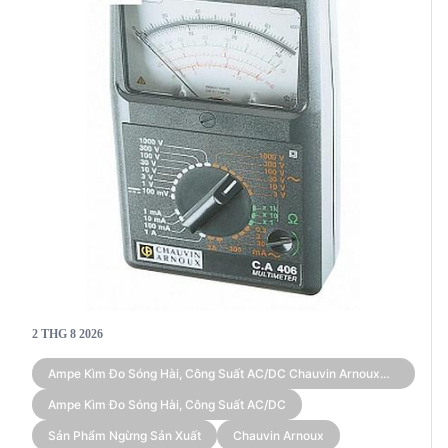
2 THG 8 2026
Ampe Kìm Đo Sóng Hài, Công Suất AC/DC Chauvin Arnoux
F605 (True RMS 3,000 A)
Ampe Kìm Đo Sóng Hài, Công Suất AC/DC
Sản Phẩm Ngừng Sản Xuất
Chauvin Arnoux