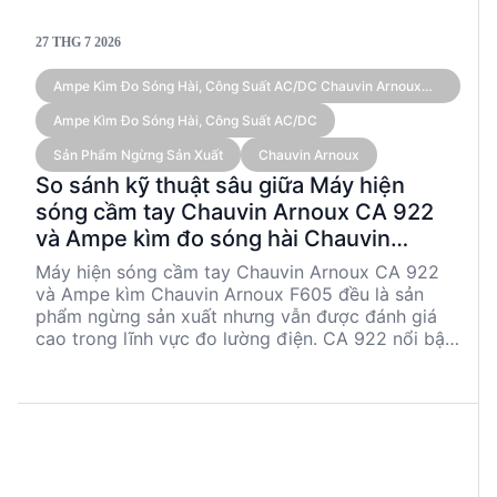
27 THG 7 2026
Ampe Kìm Đo Sóng Hài, Công Suất AC/DC Chauvin Arnoux
F605 (True RMS 3,000 A)
Ampe Kìm Đo Sóng Hài, Công Suất AC/DC
Sản Phẩm Ngừng Sản Xuất
Chauvin Arnoux
So sánh kỹ thuật sâu giữa Máy hiện
sóng cầm tay Chauvin Arnoux CA 922
và Ampe kìm đo sóng hài Chauvin
Arnoux F605
Máy hiện sóng cầm tay Chauvin Arnoux CA 922
và Ampe kìm Chauvin Arnoux F605 đều là sản
phẩm ngừng sản xuất nhưng vẫn được đánh giá
cao trong lĩnh vực đo lường điện. CA 922 nổi bật
với khả năng đo đa kênh và các chức năng phân
tích sóng hài, trong khi F605 chuyên về đo dòng
điện cao với độ chính xác cao. Cả hai sản phẩm
đều có những ưu điểm riêng, phù hợp cho các
ứng dụng kỹ thuật khác nhau.