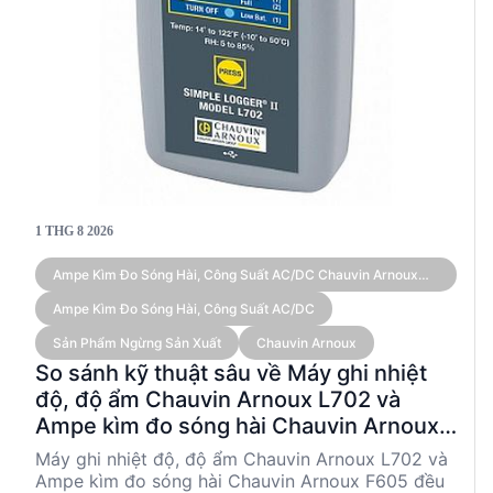
1 THG 8 2026
Ampe Kìm Đo Sóng Hài, Công Suất AC/DC Chauvin Arnoux
F605 (True RMS 3,000 A)
Ampe Kìm Đo Sóng Hài, Công Suất AC/DC
Sản Phẩm Ngừng Sản Xuất
Chauvin Arnoux
So sánh kỹ thuật sâu về Máy ghi nhiệt
độ, độ ẩm Chauvin Arnoux L702 và
Ampe kìm đo sóng hài Chauvin Arnoux
F605
Máy ghi nhiệt độ, độ ẩm Chauvin Arnoux L702 và
Ampe kìm đo sóng hài Chauvin Arnoux F605 đều