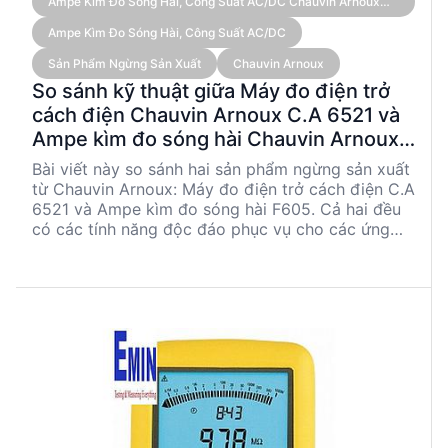
Ampe Kìm Đo Sóng Hài, Công Suất AC/DC Chauvin Arnoux
F605 (True RMS 3,000 A)
Ampe Kìm Đo Sóng Hài, Công Suất AC/DC
Sản Phẩm Ngừng Sản Xuất
Chauvin Arnoux
So sánh kỹ thuật giữa Máy đo điện trở
cách điện Chauvin Arnoux C.A 6521 và
Ampe kìm đo sóng hài Chauvin Arnoux
F605
Bài viết này so sánh hai sản phẩm ngừng sản xuất
từ Chauvin Arnoux: Máy đo điện trở cách điện C.A
6521 và Ampe kìm đo sóng hài F605. Cả hai đều
có các tính năng độc đáo phục vụ cho các ứng
dụng kỹ thuật khác nhau. C.A 6521 nổi bật với khả
năng đo điện trở cách điện và độ chính xác cao,
trong khi F605 phù hợp cho các ứng dụng công
suất lớn với khả năng đo dòng điện AC/DC lên
đến 3,000 A và phân tích sóng hài. Bài viết cung
cấp cái nhìn chi tiết về thông số kỹ thuật, ưu
nhược điểm và các trường hợp sử dụng điển hình
của mỗi sản phẩm.