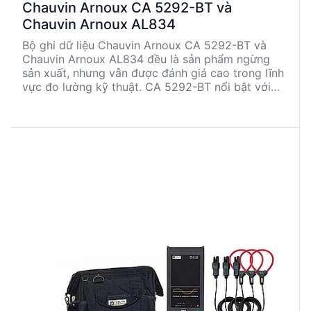
Chauvin Arnoux CA 5292-BT và
Chauvin Arnoux AL834
Bộ ghi dữ liệu Chauvin Arnoux CA 5292-BT và
Chauvin Arnoux AL834 đều là sản phẩm ngừng
sản xuất, nhưng vẫn được đánh giá cao trong lĩnh
vực đo lường kỹ thuật. CA 5292-BT nổi bật với
khả năng đo đa dạng và kết nối Bluetooth, trong
khi AL834 được thiết kế cho ghi dữ liệu dòng điện
đa kênh với cảm biến AmpFLEX®. Cả hai sản
phẩm đều có ưu điểm riêng, phù hợp cho các ứng
dụng kỹ thuật khác nhau.