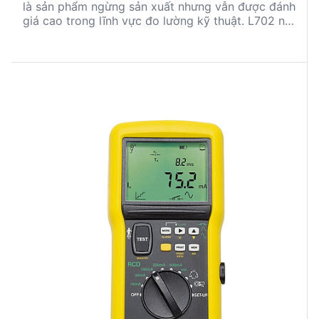
là sản phẩm ngừng sản xuất nhưng vẫn được đánh
giá cao trong lĩnh vực đo lường kỹ thuật. L702 nổi
bật với khả năng ghi dữ liệu nhiệt độ và độ ẩm
chính xác, trong khi F605 chuyên về đo sóng hài
và công suất với độ an toàn cao. Cả hai sản phẩm
đều có những ưu điểm và hạn chế riêng, phù hợp
cho các ứng dụng kỹ thuật khác nhau.