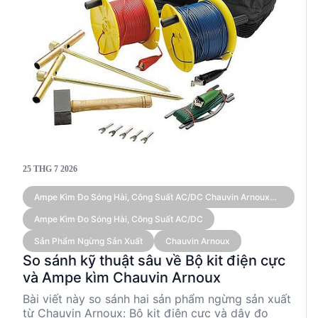
25 THG 7 2026
Ampe Kìm Đo Sóng Hài, Công Suất AC/DC Chauvin Arnoux
F605 (True RMS 3,000 A)
Ampe Kìm Đo Sóng Hài, Công Suất AC/DC
Sản Phẩm Ngừng Sản Xuất
Chauvin Arnoux
So sánh kỹ thuật sâu về Bộ kit điện cực
và Ampe kìm Chauvin Arnoux
Bài viết này so sánh hai sản phẩm ngừng sản xuất
từ Chauvin Arnoux: Bộ kit điện cực và dây đo