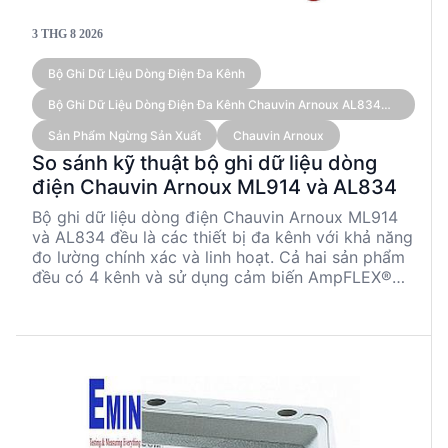
3 THG 8 2026
Bộ Ghi Dữ Liệu Dòng Điện Đa Kênh
Bộ Ghi Dữ Liệu Dòng Điện Đa Kênh Chauvin Arnoux AL834
(kèm Cảm Biến)
Sản Phẩm Ngừng Sản Xuất
Chauvin Arnoux
So sánh kỹ thuật bộ ghi dữ liệu dòng
điện Chauvin Arnoux ML914 và AL834
Bộ ghi dữ liệu dòng điện Chauvin Arnoux ML914
và AL834 đều là các thiết bị đa kênh với khả năng
đo lường chính xác và linh hoạt. Cả hai sản phẩm
đều có 4 kênh và sử dụng cảm biến AmpFLEX®
tích hợp. ML914 có dải đo tối đa 1,000 AAC, trong
khi AL834 có thể đo lên đến 3,000 AAC. Cả hai
đều hỗ trợ giao tiếp Bluetooth và có thời gian ghi
âm lên đến 8 tuần. Tuy nhiên, ML914 có trọng
lượng nhẹ hơn và kích thước dây dẫn điện tối đa
nhỏ hơn so với AL834.