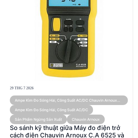
29 THG 7 2026
Ampe Kìm Đo Sóng Hài, Công Suất AC/DC Chauvin Arnoux
F605 (True RMS 3,000 A)
Ampe Kìm Đo Sóng Hài, Công Suất AC/DC
Sản Phẩm Ngừng Sản Xuất
Chauvin Arnoux
So sánh kỹ thuật giữa Máy đo điện trở
cách điện Chauvin Arnoux C.A 6525 và