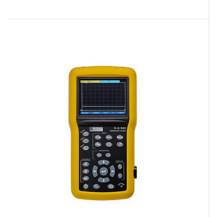
GΩ, phù hợp cho các ứng dụng viễn thông. Trong
khi đó, F605 là ampe kìm đo sóng hài và công
suất AC/DC, lý tưởng cho các ứng dụng công
nghiệp nặng. Cả hai sản phẩm đều có các tính
năng an toàn và độ chính xác cao, nhưng phục vụ
các mục đích sử dụng khác nhau.