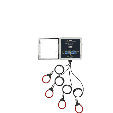
năng đo đa dạng và giao tiếp linh hoạt, trong khi
AL834 có thiết kế nhỏ gọn và thời gian ghi âm
dài. Sự lựa chọn giữa hai sản phẩm phụ thuộc vào
yêu cầu cụ thể của ứng dụng và môi trường làm
việc.