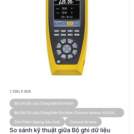
5 THG 8 2026
Bộ Ghi Dữ Liệu Dòng Điện Đa Kênh
Bộ Ghi Dữ Liệu Dòng Điện Đa Kênh Chauvin Arnoux AL834
(kèm Cảm Biến)
Sản Phẩm Ngừng Sản Xuất
Chauvin Arnoux
So sánh kỹ thuật giữa Bộ ghi dữ liệu