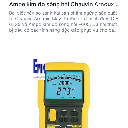
Ampe kìm đo sóng hài Chauvin Arnoux
F605
Bài viết này so sánh hai sản phẩm ngừng sản xuất
từ Chauvin Arnoux: Máy đo điện trở cách điện C.A
6525 và Ampe kìm đo sóng hài F605. Cả hai thiết
bị đều có các tính năng độc đáo phục vụ cho các
ứng dụng kỹ thuật điện khác nhau. C.A 6525 nổi
bật với khả năng đo điện trở cách điện và độ
chính xác cao, trong khi F605 thích hợp cho các
ứng dụng đo dòng điện cao và phân tích sóng hài.
Bài viết phân tích chi tiết các thông số kỹ thuật,
ưu nhược điểm và ứng dụng điển hình của từng
sản phẩm.