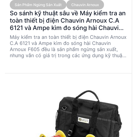
Sản Phẩm Ngừng Sản Xuất
Chauvin Arnoux
So sánh kỹ thuật sâu về Máy kiểm tra an
toàn thiết bị điện Chauvin Arnoux C.A
6121 và Ampe kìm đo sóng hài Chauvin
Arnoux F605
Máy kiểm tra an toàn thiết bị điện Chauvin Arnoux
C.A 6121 và Ampe kìm đo sóng hài Chauvin
Arnoux F605 đều là sản phẩm ngừng sản xuất,
nhưng vẫn có giá trị trong các ứng dụng kỹ thuật.
C.A 6121 nổi bật với khả năng kiểm tra điện môi
và điện trở cách điện, trong khi F605 cung cấp
các chức năng đo sóng hài và công suất với độ
chính xác cao. Bài viết này sẽ so sánh chi tiết các
thông số kỹ thuật và ứng dụng của hai sản phẩm
này, giúp các kỹ sư và nhà quản lý kỹ thuật đưa ra
quyết định mua sắm phù hợp.