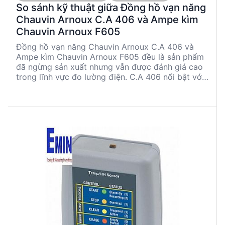
So sánh kỹ thuật giữa Đồng hồ vạn năng
Chauvin Arnoux C.A 406 và Ampe kìm
Chauvin Arnoux F605
Đồng hồ vạn năng Chauvin Arnoux C.A 406 và
Ampe kìm Chauvin Arnoux F605 đều là sản phẩm
đã ngừng sản xuất nhưng vẫn được đánh giá cao
trong lĩnh vực đo lường điện. C.A 406 nổi bật với
khả năng đo điện áp và dòng điện chính xác,
trong khi F605 cung cấp khả năng đo sóng hài và
công suất cao. Bài viết này sẽ phân tích chi tiết
các thông số kỹ thuật và ứng dụng của từng sản
phẩm để giúp các kỹ sư và người mua kỹ thuật
đưa ra quyết định thông minh.