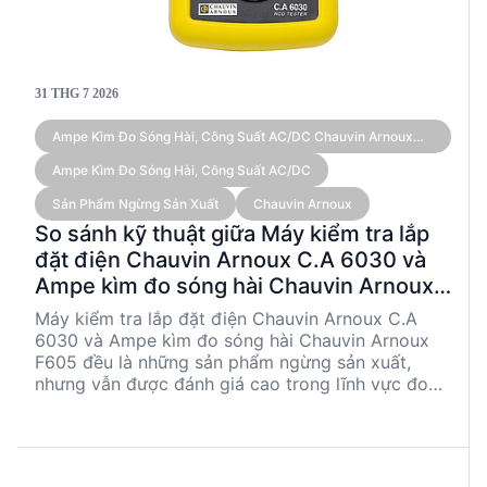
31 THG 7 2026
Ampe Kìm Đo Sóng Hài, Công Suất AC/DC Chauvin Arnoux
F605 (True RMS 3,000 A)
Ampe Kìm Đo Sóng Hài, Công Suất AC/DC
Sản Phẩm Ngừng Sản Xuất
Chauvin Arnoux
So sánh kỹ thuật giữa Máy kiểm tra lắp
đặt điện Chauvin Arnoux C.A 6030 và
Ampe kìm đo sóng hài Chauvin Arnoux
F605
Máy kiểm tra lắp đặt điện Chauvin Arnoux C.A
6030 và Ampe kìm đo sóng hài Chauvin Arnoux
F605 đều là những sản phẩm ngừng sản xuất,
nhưng vẫn được đánh giá cao trong lĩnh vực đo
lường điện. C.A 6030 nổi bật với khả năng đo tần
số và điện áp tự động, kiểm tra vi sai và vòng lặp
nối đất. Trong khi đó, F605 cung cấp khả năng đo
dòng điện và điện áp cao, phân tích sóng hài và