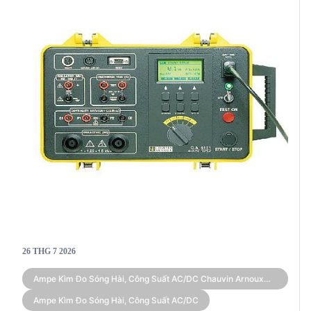
26 THG 7 2026
Ampe Kìm Đo Sóng Hài, Công Suất AC/DC Chauvin Arnoux
F605 (True RMS 3,000 A)
Ampe Kìm Đo Sóng Hài, Công Suất AC/DC