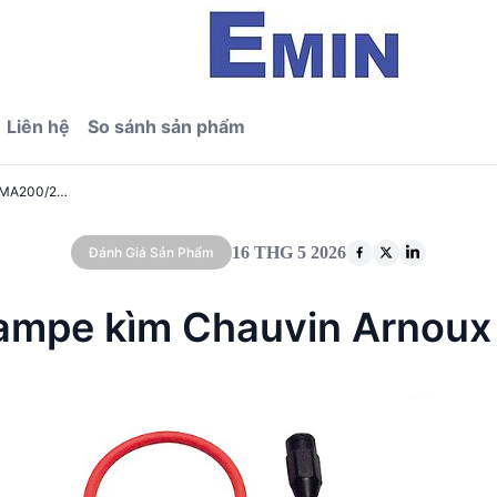
Liên hệ
So sánh sản phẩm
Đánh giá kỹ thuật ampe kìm Chauvin Arnoux MA200/25 (450A)
16 THG 5 2026
Đánh Giá Sản Phẩm
t ampe kìm Chauvin Arnou