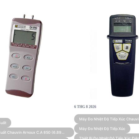
6 THG 8 2026
Máy Đo Nhiệt Độ Tiếp Xúc Chauv
Suất
2002 (Type K, 2 Kênh)
Máy Đo Nhiệt Độ Tiếp Xúc
uất Chauvin Arnoux C.A 850 (6.89
Thiết Bị Đo Nhiệt Độ Tiếp Xúc Đ