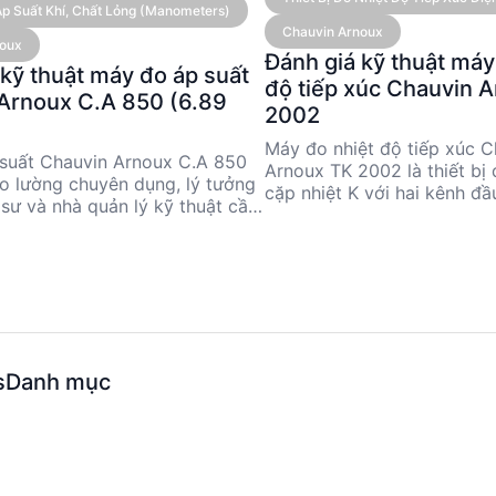
 Áp Suất Khí, Chất Lỏng (Manometers)
Chauvin Arnoux
noux
Đánh giá kỹ thuật máy
 kỹ thuật máy đo áp suất
độ tiếp xúc Chauvin 
Arnoux C.A 850 (6.89
2002
Máy đo nhiệt độ tiếp xúc C
suất Chauvin Arnoux C.A 850
Arnoux TK 2002 là thiết bị 
 đo lường chuyên dụng, lý tưởng
cặp nhiệt K với hai kênh đầ
sư và nhà quản lý kỹ thuật cần
từ -50 °C đến 1,000 °C, và
c cao. Với dải đo từ 0 đến 6.89
cao. Thiết bị này phù hợp 
hính xác 0.3% toàn dải, sản
và nhà quản lý kỹ thuật cần
hù hợp cho nhiều ứng dụng
chính xác trong các ứng d
p. Thiết kế nhỏ gọn, dễ sử dụng
nghiệp và nghiên cứu. Với t
g chuyển đổi giữa nhiều đơn vị
gọn và nhiều phụ kiện tùy 
àm cho C.A 850 trở thành lựa
mang lại sự linh hoạt và hi
 cho các dự án yêu cầu tính
nhiều tình huống đo lường t
s
Danh mục
à độ tin cậy cao.