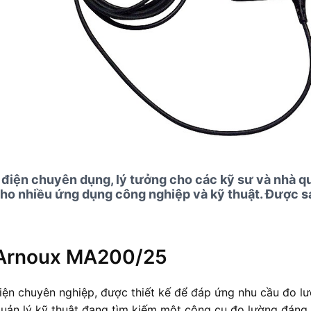
iện chuyên dụng, lý tưởng cho các kỹ sư và nhà quả
ho nhiều ứng dụng công nghiệp và kỹ thuật. Được sả
n Arnoux MA200/25
ện chuyên nghiệp, được thiết kế để đáp ứng nhu cầu đo l
uản lý kỹ thuật đang tìm kiếm một công cụ đo lường đáng t