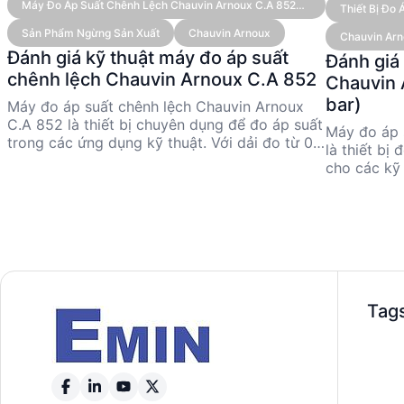
Máy Đo Áp Suất Chênh Lệch Chauvin Arnoux C.A 852
Thiết Bị Đo
(138 Mbar)
Sản Phẩm Ngừng Sản Xuất
Chauvin Arnoux
Chauvin Ar
Đánh giá kỹ thuật máy đo áp suất
Đánh giá
chênh lệch Chauvin Arnoux C.A 852
Chauvin 
bar)
Máy đo áp suất chênh lệch Chauvin Arnoux
C.A 852 là thiết bị chuyên dụng để đo áp suất
Máy đo áp 
trong các ứng dụng kỹ thuật. Với dải đo từ 0
là thiết bị
đến 138 mbar và độ chính xác 0.3% toàn
cho các kỹ 
thang, sản phẩm này phù hợp cho các kỹ sư
độ chính xá
và nhà quản lý kỹ thuật cần kiểm tra áp suất
bar và độ c
chính xác. Mặc dù đã ngừng sản xuất, C.A
phẩm này p
852 vẫn được đánh giá cao nhờ khả năng đáp
công nghiệ
ứng nhanh và tính linh hoạt trong các đơn vị
và khả năn
đo. Thiết bị này lý tưởng cho các ứng dụng
đo lường l
trong công nghiệp và nghiên cứu.
chọn tối ưu
Tag
linh hoạt v