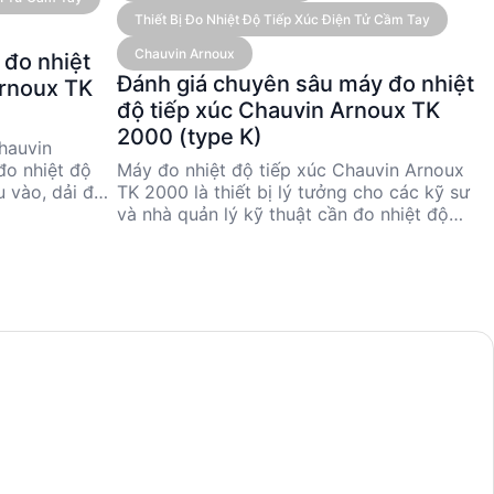
Thiết Bị Đo Nhiệt Độ Tiếp Xúc Điện Tử Cầm Tay
Chauvin Arnoux
 đo nhiệt
Đánh giá chuyên sâu máy đo nhiệt
Arnoux TK
độ tiếp xúc Chauvin Arnoux TK
2000 (type K)
hauvin
Máy đo nhiệt độ tiếp xúc Chauvin Arnoux
đo nhiệt độ
TK 2000 là thiết bị lý tưởng cho các kỹ sư
u vào, dải đo
và nhà quản lý kỹ thuật cần đo nhiệt độ
 độ chính xác
chính xác trong khoảng từ -50 °C đến 1,000
cho các kỹ sư
°C. Với độ chính xác cao và khả năng linh
 đo nhiệt độ
hoạt nhờ các phụ kiện cảm biến đa dạng,
ụng công
TK 2000 đáp ứng tốt nhu cầu đo nhiệt độ
hiết kế nhỏ
trong nhiều ngành công nghiệp. Thiết kế
chọn, TK 2002
nhỏ gọn và dễ sử dụng giúp thiết bị này trở
ệu quả trong
thành lựa chọn hàng đầu cho các ứng dụng
hực tế.
công nghiệp và nghiên cứu.