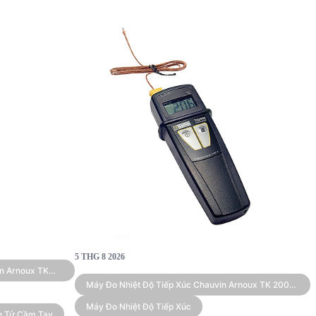
5 THG 8 2026
in Arnoux TK
Máy Đo Nhiệt Độ Tiếp Xúc Chauvin Arnoux TK 2000
(type K)
Máy Đo Nhiệt Độ Tiếp Xúc
iện Tử Cầm Tay