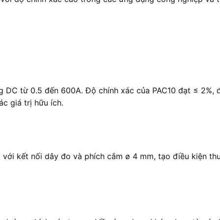
 DC từ 0.5 đến 600A. Độ chính xác của PAC10 đạt ≤ 2%, đả
 giá trị hữu ích.
ới kết nối dây đo và phích cắm ø 4 mm, tạo điều kiện thuậ