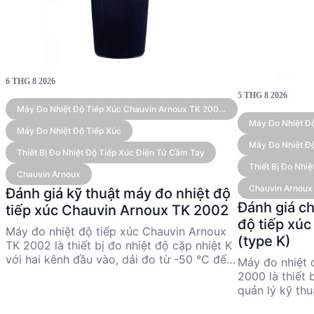
6 THG 8 2026
5 THG 8 2026
Máy Đo Nhiệt Độ Tiếp Xúc Chauvin Arnoux TK 2002
(Type K, 2 Kênh)
Máy Đo Nhiệt Đ
Máy Đo Nhiệt Độ Tiếp Xúc
(type K)
Máy Đo Nhiệt Độ
Thiết Bị Đo Nhiệt Độ Tiếp Xúc Điện Tử Cầm Tay
Thiết Bị Đo Nh
Chauvin Arnoux
Chauvin Arnoux
Đánh giá kỹ thuật máy đo nhiệt độ
Đánh giá c
tiếp xúc Chauvin Arnoux TK 2002
độ tiếp xú
Máy đo nhiệt độ tiếp xúc Chauvin Arnoux
(type K)
TK 2002 là thiết bị đo nhiệt độ cặp nhiệt K
với hai kênh đầu vào, dải đo từ -50 °C đến
Máy đo nhiệt 
1,000 °C, và độ chính xác cao. Thiết bị này
2000 là thiết 
phù hợp cho các kỹ sư và nhà quản lý kỹ
quản lý kỹ thu
thuật cần đo nhiệt độ chính xác trong các
trong khoảng 