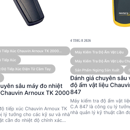
4 THG 8 2026
ộ Tiếp Xúc Chauvin Arnoux TK 2000
Máy Kiểm Tra Độ Ẩm Vật Liệu
 Tiếp Xúc
Máy Kiểm Tra Độ Ẩm Vật Liệu Ch
(6-100%)
iệt Độ Tiếp Xúc Điện Tử Cầm Tay
Sản Phẩm Ngừng Sản Xuất
Đánh giá chuyên sâu 
độ ẩm vật liệu Chauv
huyên sâu máy đo nhiệt
847
c Chauvin Arnoux TK 2000
Máy kiểm tra độ ẩm vật li
C.A 847 là công cụ lý tưởn
độ tiếp xúc Chauvin Arnoux TK
nhà quản lý kỹ thuật cần đ
bị lý tưởng cho các kỹ sư và nhà
liệu. Với dải đo từ 6% đến 
ật cần đo nhiệt độ chính xác
cung cấp độ chính xác cao
từ -50 °C đến 1,000 °C. Với độ
màn hình LED. Tuy nhiên, 