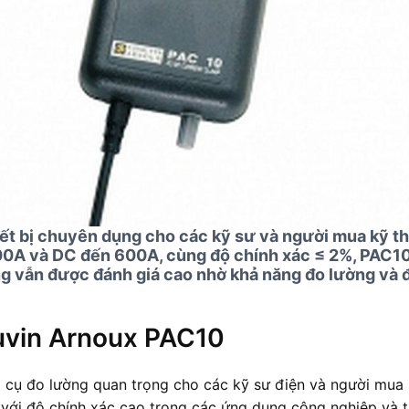
t bị chuyên dụng cho các kỹ sư và người mua kỹ th
00A và DC đến 600A, cùng độ chính xác ≤ 2%, PAC10
g vẫn được đánh giá cao nhờ khả năng đo lường và đ
auvin Arnoux PAC10
ụ đo lường quan trọng cho các kỹ sư điện và người mua 
n với độ chính xác cao trong các ứng dụng công nghiệp và 