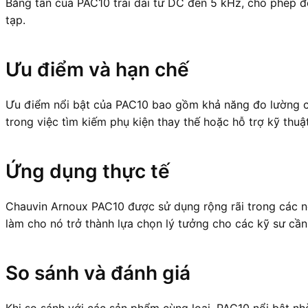
Băng tần của PAC10 trải dài từ DC đến 5 kHz, cho phép đ
tạp.
Ưu điểm và hạn chế
Ưu điểm nổi bật của PAC10 bao gồm khả năng đo lường chí
trong việc tìm kiếm phụ kiện thay thế hoặc hỗ trợ kỹ thuật
Ứng dụng thực tế
Chauvin Arnoux PAC10 được sử dụng rộng rãi trong các ng
làm cho nó trở thành lựa chọn lý tưởng cho các kỹ sư cần
So sánh và đánh giá
Khi so sánh với các sản phẩm cùng loại, PAC10 nổi bật n