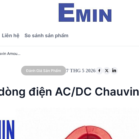
Liên hệ
So sánh sản phẩm
Đánh giá kỹ thuật kẹp dòng điện AC/DC Chauvin Arnoux PAC10 (600A)
7 THG 5 2026
Đánh Giá Sản Phẩm
p dòng điện AC/DC Chauvi