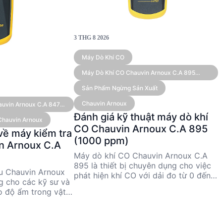
3 THG 8 2026
Máy Dò Khí CO
Máy Dò Khí CO Chauvin Arnoux C.A 895
(1000 Ppm)
Sản Phẩm Ngừng Sản Xuất
Chauvin Arnoux
auvin Arnoux C.A 847
Đánh giá kỹ thuật máy dò khí
Chauvin Arnoux
CO Chauvin Arnoux C.A 895
về máy kiểm tra
(1000 ppm)
in Arnoux C.A
Máy dò khí CO Chauvin Arnoux C.A
895 là thiết bị chuyên dụng cho việc
ệu Chauvin Arnoux
phát hiện khí CO với dải đo từ 0 đến
g cho các kỹ sư và
1000 ppm và độ chính xác cao. Sản
o độ ẩm trong vật
phẩm này phù hợp cho các kỹ sư và
100%, thiết bị này
nhà quản lý kỹ thuật cần giám sát
 và dễ sử dụng nhờ
chất lượng không khí trong môi
sản phẩm đã ngừng