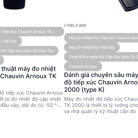
5 THG 8 2026
 Tiếp Xúc Chauvin Arnoux TK
 Kênh)
Máy Đo Nhiệt Độ Tiếp Xúc Chauvin Ar
 Tiếp Xúc
(type K)
Máy Đo Nhiệt Độ Tiếp Xúc
iệt Độ Tiếp Xúc Điện Tử Cầm Tay
Thiết Bị Đo Nhiệt Độ Tiếp Xúc Điện Tử
Chauvin Arnoux
 thuật máy đo nhiệt
Đánh giá chuyên sâu máy
c Chauvin Arnoux TK
độ tiếp xúc Chauvin Arn
2000 (type K)
độ tiếp xúc Chauvin Arnoux
Máy đo nhiệt độ tiếp xúc Chau
ết bị đo nhiệt độ cặp nhiệt
TK 2000 là thiết bị lý tưởng ch
 đầu vào, dải đo từ -50 °C
và nhà quản lý kỹ thuật cần đo 
và độ chính xác cao. Thiết
chính xác trong khoảng từ -50 
p cho các kỹ sư và nhà
°C. Với độ chính xác cao và khả
ật cần đo nhiệt độ chính
hoạt nhờ các phụ kiện cảm biế
 ứng dụng công nghiệp và
2000 đáp ứng tốt nhu cầu đo n
i thiết kế nhỏ gọn và nhiều