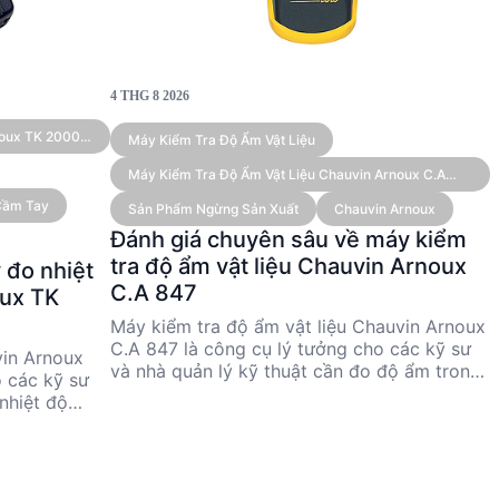
4 THG 8 2026
noux TK 2000
Máy Kiểm Tra Độ Ẩm Vật Liệu
Máy Kiểm Tra Độ Ẩm Vật Liệu Chauvin Arnoux C.A
847 (6-100%)
 Cầm Tay
Sản Phẩm Ngừng Sản Xuất
Chauvin Arnoux
Đánh giá chuyên sâu về máy kiểm
tra độ ẩm vật liệu Chauvin Arnoux
 đo nhiệt
C.A 847
oux TK
Máy kiểm tra độ ẩm vật liệu Chauvin Arnoux
C.A 847 là công cụ lý tưởng cho các kỹ sư
vin Arnoux
và nhà quản lý kỹ thuật cần đo độ ẩm trong
o các kỹ sư
vật liệu. Với dải đo từ 6% đến 100%, thiết bị
nhiệt độ
này cung cấp độ chính xác cao và dễ sử
°C đến 1,000
dụng nhờ màn hình LED. Tuy nhiên, sản
 năng linh
phẩm đã ngừng sản xuất, nên cần xem xét
n đa dạng, TK
kỹ trước khi mua. Được sản xuất tại Đài
hiệt độ trong