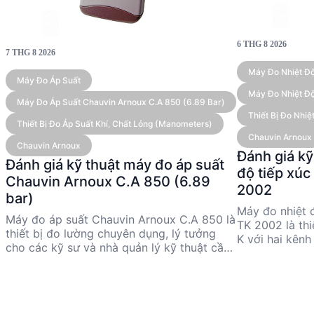
6 THG 8 2026
7 THG 8 2026
Máy Đo Nhiệt Độ
Máy Đo Áp Suất
2002 (Type K, 2
Máy Đo Nhiệt Độ
Máy Đo Áp Suất Chauvin Arnoux C.A 850 (6.89 Bar)
Thiết Bị Đo Nh
Thiết Bị Đo Áp Suất Khí, Chất Lỏng (Manometers)
Chauvin Arnoux
Chauvin Arnoux
Đánh giá kỹ
Đánh giá kỹ thuật máy đo áp suất
độ tiếp xú
Chauvin Arnoux C.A 850 (6.89
2002
bar)
Máy đo nhiệt 
Máy đo áp suất Chauvin Arnoux C.A 850 là
TK 2002 là thi
thiết bị đo lường chuyên dụng, lý tưởng
K với hai kênh
cho các kỹ sư và nhà quản lý kỹ thuật cần
đến 1,000 °C, 
độ chính xác cao. Với dải đo từ 0 đến 6.89
bị này phù hợ
bar và độ chính xác 0.3% toàn dải, sản
quản lý kỹ thu
phẩm này phù hợp cho nhiều ứng dụng
xác trong các
công nghiệp. Thiết kế nhỏ gọn, dễ sử dụng
nghiên cứu. Vớ