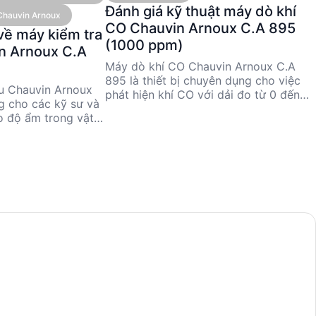
Đánh giá kỹ thuật máy dò khí
Chauvin Arnoux
CO Chauvin Arnoux C.A 895
về máy kiểm tra
(1000 ppm)
in Arnoux C.A
Máy dò khí CO Chauvin Arnoux C.A
895 là thiết bị chuyên dụng cho việc
ệu Chauvin Arnoux
phát hiện khí CO với dải đo từ 0 đến
g cho các kỹ sư và
1000 ppm và độ chính xác cao. Sản
o độ ẩm trong vật
phẩm này phù hợp cho các kỹ sư và
100%, thiết bị này
nhà quản lý kỹ thuật cần giám sát
 và dễ sử dụng nhờ
chất lượng không khí trong môi
sản phẩm đã ngừng
trường công nghiệp. Mặc dù đã
kỹ trước khi mua.
ngừng sản xuất, C.A 895 vẫn được
, máy có kích
đánh giá cao nhờ tính năng ổn định
g bằng pin 9V, phù
và thiết kế tiện dụng.
ông nghiệp và xây