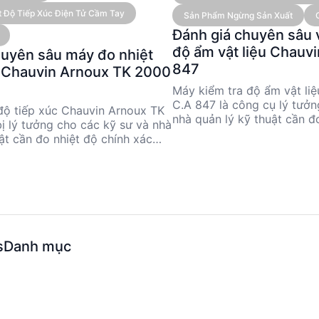
(6-100%)
iệt Độ Tiếp Xúc Điện Tử Cầm Tay
Sản Phẩm Ngừng Sản Xuất
Đánh giá chuyên sâu 
độ ẩm vật liệu Chauv
huyên sâu máy đo nhiệt
847
c Chauvin Arnoux TK 2000
Máy kiểm tra độ ẩm vật li
C.A 847 là công cụ lý tưởn
độ tiếp xúc Chauvin Arnoux TK
nhà quản lý kỹ thuật cần đ
bị lý tưởng cho các kỹ sư và nhà
liệu. Với dải đo từ 6% đến 
ật cần đo nhiệt độ chính xác
cung cấp độ chính xác cao
từ -50 °C đến 1,000 °C. Với độ
màn hình LED. Tuy nhiên, 
 và khả năng linh hoạt nhờ các
sản xuất, nên cần xem xét 
biến đa dạng, TK 2000 đáp ứng
Được sản xuất tại Đài Loan
o nhiệt độ trong nhiều ngành
thước nhỏ gọn và hoạt độn
Thiết kế nhỏ gọn và dễ sử dụng
hợp cho nhiều ứng dụng c
này trở thành lựa chọn hàng đầu
dựng.
ụng công nghiệp và nghiên cứu.
s
Danh mục