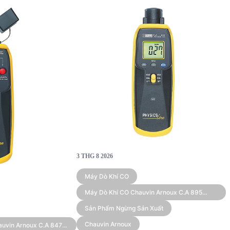
3 THG 8 2026
Máy Dò Khí CO
Máy Dò Khí CO Chauvin Arnoux C.A 895
(1000 Ppm)
Sản Phẩm Ngừng Sản Xuất
Chauvin Arnoux
auvin Arnoux C.A 847