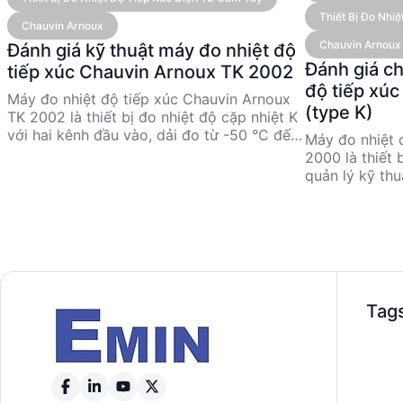
Thiết Bị Đo Nh
Chauvin Arnoux
Chauvin Arnoux
Đánh giá kỹ thuật máy đo nhiệt độ
Đánh giá c
tiếp xúc Chauvin Arnoux TK 2002
độ tiếp xú
Máy đo nhiệt độ tiếp xúc Chauvin Arnoux
(type K)
TK 2002 là thiết bị đo nhiệt độ cặp nhiệt K
với hai kênh đầu vào, dải đo từ -50 °C đến
Máy đo nhiệt 
1,000 °C, và độ chính xác cao. Thiết bị này
2000 là thiết 
phù hợp cho các kỹ sư và nhà quản lý kỹ
quản lý kỹ thu
thuật cần đo nhiệt độ chính xác trong các
trong khoảng 
ứng dụng công nghiệp và nghiên cứu. Với
chính xác cao
thiết kế nhỏ gọn và nhiều phụ kiện tùy
phụ kiện cảm 
chọn, TK 2002 mang lại sự linh hoạt và
tốt nhu cầu đ
hiệu quả trong nhiều tình huống đo lường
công nghiệp. 
thực tế.
giúp thiết bị 
cho các ứng d
Tag