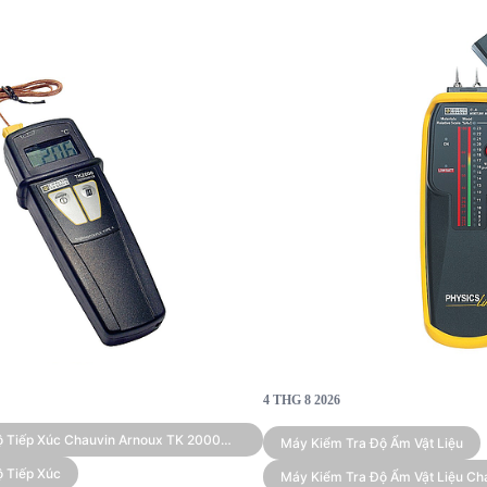
4 THG 8 2026
ộ Tiếp Xúc Chauvin Arnoux TK 2000
Máy Kiểm Tra Độ Ẩm Vật Liệu
 Tiếp Xúc
Máy Kiểm Tra Độ Ẩm Vật Liệu Ch