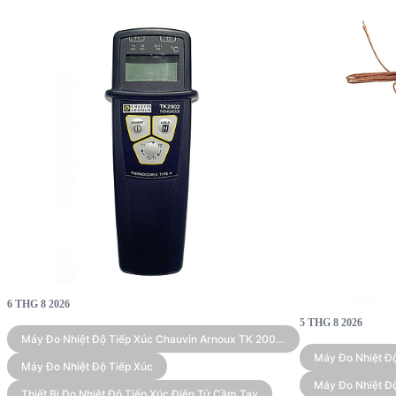
6 THG 8 2026
5 THG 8 2026
Máy Đo Nhiệt Độ Tiếp Xúc Chauvin Arnoux TK 2002
(Type K, 2 Kênh)
Máy Đo Nhiệt Đ
Máy Đo Nhiệt Độ Tiếp Xúc
(type K)
Máy Đo Nhiệt Độ
Thiết Bị Đo Nhiệt Độ Tiếp Xúc Điện Tử Cầm Tay