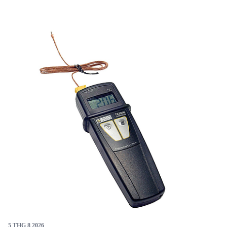
Thiết bị này phù hợp cho các kỹ sư và nhà quản lý kỹ
thuật cần đo nhiệt độ chính xác trong các ứng dụng
công nghiệp và nghiên cứu. Với thiết kế nhỏ gọn và
nhiều phụ kiện tùy chọn, TK 2002 mang lại sự linh hoạt
và hiệu quả trong nhiều tình huống đo lường thực tế.
5 THG 8 2026