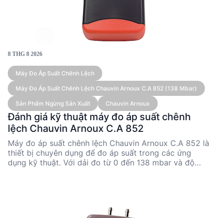
8 THG 8 2026
Máy Đo Áp Suất Chênh Lệch
Máy Đo Áp Suất Chênh Lệch Chauvin Arnoux C.A 852 (138 Mbar)
Sản Phẩm Ngừng Sản Xuất
Chauvin Arnoux
Đánh giá kỹ thuật máy đo áp suất chênh
lệch Chauvin Arnoux C.A 852
Máy đo áp suất chênh lệch Chauvin Arnoux C.A 852 là
thiết bị chuyên dụng để đo áp suất trong các ứng
dụng kỹ thuật. Với dải đo từ 0 đến 138 mbar và độ
chính xác 0.3% toàn thang, sản phẩm này phù hợp cho
các kỹ sư và nhà quản lý kỹ thuật cần kiểm tra áp suất
chính xác. Mặc dù đã ngừng sản xuất, C.A 852 vẫn
được đánh giá cao nhờ khả năng đáp ứng nhanh và
tính linh hoạt trong các đơn vị đo. Thiết bị này lý