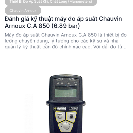
Thiết Bị Đo Áp Suất Khí, Chất Lỏng (Manometers)
Chauvin Arnoux
Đánh giá kỹ thuật máy đo áp suất Chauvin
Arnoux C.A 850 (6.89 bar)
Máy đo áp suất Chauvin Arnoux C.A 850 là thiết bị đo
lường chuyên dụng, lý tưởng cho các kỹ sư và nhà
quản lý kỹ thuật cần độ chính xác cao. Với dải đo từ 0
đến 6.89 bar và độ chính xác 0.3% toàn dải, sản phẩm
này phù hợp cho nhiều ứng dụng công nghiệp. Thiết
kế nhỏ gọn, dễ sử dụng và khả năng chuyển đổi giữa
nhiều đơn vị đo lường làm cho C.A 850 trở thành lựa
chọn tối ưu cho các dự án yêu cầu tính linh hoạt và độ
tin cậy cao.