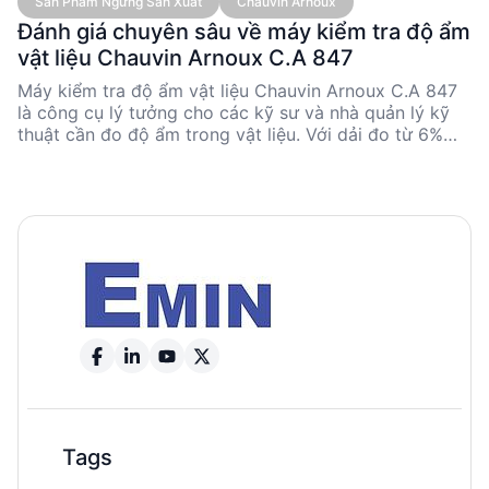
Sản Phẩm Ngừng Sản Xuất
Chauvin Arnoux
Đánh giá chuyên sâu về máy kiểm tra độ ẩm
vật liệu Chauvin Arnoux C.A 847
Máy kiểm tra độ ẩm vật liệu Chauvin Arnoux C.A 847
là công cụ lý tưởng cho các kỹ sư và nhà quản lý kỹ
thuật cần đo độ ẩm trong vật liệu. Với dải đo từ 6%
đến 100%, thiết bị này cung cấp độ chính xác cao và
dễ sử dụng nhờ màn hình LED. Tuy nhiên, sản phẩm đã
ngừng sản xuất, nên cần xem xét kỹ trước khi mua.
Được sản xuất tại Đài Loan, máy có kích thước nhỏ
gọn và hoạt động bằng pin 9V, phù hợp cho nhiều ứng
dụng công nghiệp và xây dựng.
Tags