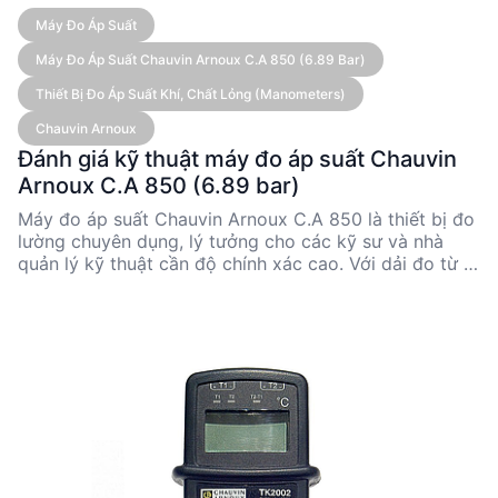
Máy Đo Áp Suất
Máy Đo Áp Suất Chauvin Arnoux C.A 850 (6.89 Bar)
Thiết Bị Đo Áp Suất Khí, Chất Lỏng (Manometers)
Chauvin Arnoux
Đánh giá kỹ thuật máy đo áp suất Chauvin
Arnoux C.A 850 (6.89 bar)
Máy đo áp suất Chauvin Arnoux C.A 850 là thiết bị đo
lường chuyên dụng, lý tưởng cho các kỹ sư và nhà
quản lý kỹ thuật cần độ chính xác cao. Với dải đo từ 0
đến 6.89 bar và độ chính xác 0.3% toàn dải, sản phẩm
này phù hợp cho nhiều ứng dụng công nghiệp. Thiết
kế nhỏ gọn, dễ sử dụng và khả năng chuyển đổi giữa
nhiều đơn vị đo lường làm cho C.A 850 trở thành lựa
chọn tối ưu cho các dự án yêu cầu tính linh hoạt và độ
tin cậy cao.