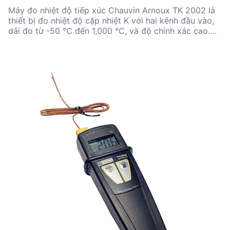
Máy đo nhiệt độ tiếp xúc Chauvin Arnoux TK 2002 là
thiết bị đo nhiệt độ cặp nhiệt K với hai kênh đầu vào,
dải đo từ -50 °C đến 1,000 °C, và độ chính xác cao.
Thiết bị này phù hợp cho các kỹ sư và nhà quản lý kỹ
thuật cần đo nhiệt độ chính xác trong các ứng dụng
công nghiệp và nghiên cứu. Với thiết kế nhỏ gọn và
nhiều phụ kiện tùy chọn, TK 2002 mang lại sự linh hoạt
và hiệu quả trong nhiều tình huống đo lường thực tế.