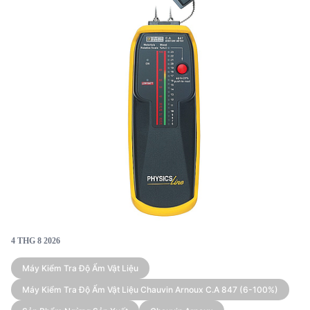
công nghiệp và nghiên cứu.
4 THG 8 2026
Máy Kiểm Tra Độ Ẩm Vật Liệu
Máy Kiểm Tra Độ Ẩm Vật Liệu Chauvin Arnoux C.A 847 (6-100%)