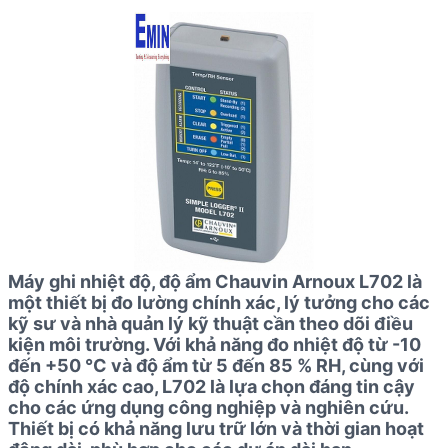
Máy ghi nhiệt độ, độ ẩm Chauvin Arnoux L702 là
một thiết bị đo lường chính xác, lý tưởng cho các
kỹ sư và nhà quản lý kỹ thuật cần theo dõi điều
kiện môi trường. Với khả năng đo nhiệt độ từ -10
đến +50 °C và độ ẩm từ 5 đến 85 % RH, cùng với
độ chính xác cao, L702 là lựa chọn đáng tin cậy
cho các ứng dụng công nghiệp và nghiên cứu.
Thiết bị có khả năng lưu trữ lớn và thời gian hoạt