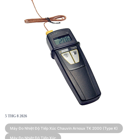
5 THG 8 2026
Máy Đo Nhiệt Độ Tiếp Xúc Chauvin Arnoux TK 2000 (type K)
Máy Đo Nhiệt Độ Tiếp Xúc