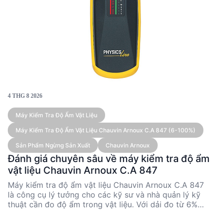
4 THG 8 2026
Máy Kiểm Tra Độ Ẩm Vật Liệu
Máy Kiểm Tra Độ Ẩm Vật Liệu Chauvin Arnoux C.A 847 (6-100%)
Sản Phẩm Ngừng Sản Xuất
Chauvin Arnoux
Đánh giá chuyên sâu về máy kiểm tra độ ẩm
vật liệu Chauvin Arnoux C.A 847
Máy kiểm tra độ ẩm vật liệu Chauvin Arnoux C.A 847
là công cụ lý tưởng cho các kỹ sư và nhà quản lý kỹ
thuật cần đo độ ẩm trong vật liệu. Với dải đo từ 6%
đến 100%, thiết bị này cung cấp độ chính xác cao và