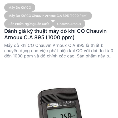
Máy Dò Khí CO
Máy Dò Khí CO Chauvin Arnoux C.A 895 (1000 Ppm)
Sản Phẩm Ngừng Sản Xuất
Chauvin Arnoux
Đánh giá kỹ thuật máy dò khí CO Chauvin
Arnoux C.A 895 (1000 ppm)
Máy dò khí CO Chauvin Arnoux C.A 895 là thiết bị
chuyên dụng cho việc phát hiện khí CO với dải đo từ 0
đến 1000 ppm và độ chính xác cao. Sản phẩm này phù
hợp cho các kỹ sư và nhà quản lý kỹ thuật cần giám
sát chất lượng không khí trong môi trường công
nghiệp. Mặc dù đã ngừng sản xuất, C.A 895 vẫn được
đánh giá cao nhờ tính năng ổn định và thiết kế tiện
dụng.