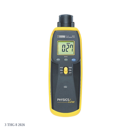
dễ sử dụng nhờ màn hình LED. Tuy nhiên, sản phẩm đã
ngừng sản xuất, nên cần xem xét kỹ trước khi mua.
Được sản xuất tại Đài Loan, máy có kích thước nhỏ
gọn và hoạt động bằng pin 9V, phù hợp cho nhiều ứng
dụng công nghiệp và xây dựng.
3 THG 8 2026