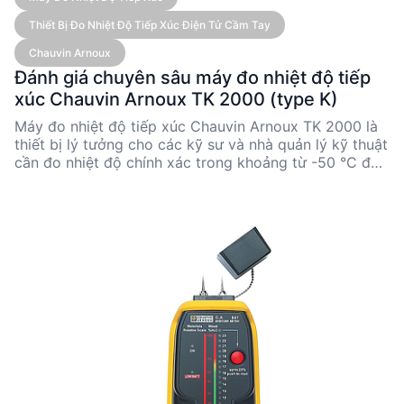
Thiết Bị Đo Nhiệt Độ Tiếp Xúc Điện Tử Cầm Tay
Chauvin Arnoux
Đánh giá chuyên sâu máy đo nhiệt độ tiếp
xúc Chauvin Arnoux TK 2000 (type K)
Máy đo nhiệt độ tiếp xúc Chauvin Arnoux TK 2000 là
thiết bị lý tưởng cho các kỹ sư và nhà quản lý kỹ thuật
cần đo nhiệt độ chính xác trong khoảng từ -50 °C đến
1,000 °C. Với độ chính xác cao và khả năng linh hoạt
nhờ các phụ kiện cảm biến đa dạng, TK 2000 đáp ứng
tốt nhu cầu đo nhiệt độ trong nhiều ngành công
nghiệp. Thiết kế nhỏ gọn và dễ sử dụng giúp thiết bị
này trở thành lựa chọn hàng đầu cho các ứng dụng
công nghiệp và nghiên cứu.