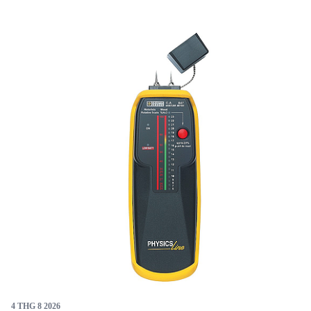
nhờ các phụ kiện cảm biến đa dạng, TK 2000 đáp ứng
tốt nhu cầu đo nhiệt độ trong nhiều ngành công
nghiệp. Thiết kế nhỏ gọn và dễ sử dụng giúp thiết bị
này trở thành lựa chọn hàng đầu cho các ứng dụng
công nghiệp và nghiên cứu.
4 THG 8 2026