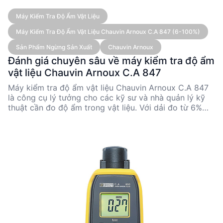
Máy Kiểm Tra Độ Ẩm Vật Liệu
Máy Kiểm Tra Độ Ẩm Vật Liệu Chauvin Arnoux C.A 847 (6-100%)
Sản Phẩm Ngừng Sản Xuất
Chauvin Arnoux
Đánh giá chuyên sâu về máy kiểm tra độ ẩm
vật liệu Chauvin Arnoux C.A 847
Máy kiểm tra độ ẩm vật liệu Chauvin Arnoux C.A 847
là công cụ lý tưởng cho các kỹ sư và nhà quản lý kỹ
thuật cần đo độ ẩm trong vật liệu. Với dải đo từ 6%
đến 100%, thiết bị này cung cấp độ chính xác cao và
dễ sử dụng nhờ màn hình LED. Tuy nhiên, sản phẩm đã
ngừng sản xuất, nên cần xem xét kỹ trước khi mua.
Được sản xuất tại Đài Loan, máy có kích thước nhỏ
gọn và hoạt động bằng pin 9V, phù hợp cho nhiều ứng
dụng công nghiệp và xây dựng.