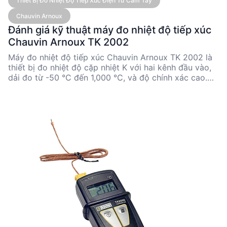
Thiết Bị Đo Nhiệt Độ Tiếp Xúc Điện Tử Cầm Tay
Chauvin Arnoux
Đánh giá kỹ thuật máy đo nhiệt độ tiếp xúc
Chauvin Arnoux TK 2002
Máy đo nhiệt độ tiếp xúc Chauvin Arnoux TK 2002 là
thiết bị đo nhiệt độ cặp nhiệt K với hai kênh đầu vào,
dải đo từ -50 °C đến 1,000 °C, và độ chính xác cao.
Thiết bị này phù hợp cho các kỹ sư và nhà quản lý kỹ
thuật cần đo nhiệt độ chính xác trong các ứng dụng
công nghiệp và nghiên cứu. Với thiết kế nhỏ gọn và
nhiều phụ kiện tùy chọn, TK 2002 mang lại sự linh hoạt
và hiệu quả trong nhiều tình huống đo lường thực tế.