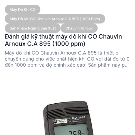
Máy Dò Khí CO
Máy Dò Khí CO Chauvin Arnoux C.A 895 (1000 Ppm)
Sản Phẩm Ngừng Sản Xuất
Chauvin Arnoux
Đánh giá kỹ thuật máy dò khí CO Chauvin
Arnoux C.A 895 (1000 ppm)
Máy dò khí CO Chauvin Arnoux C.A 895 là thiết bị
chuyên dụng cho việc phát hiện khí CO với dải đo từ 0
đến 1000 ppm và độ chính xác cao. Sản phẩm này phù
hợp cho các kỹ sư và nhà quản lý kỹ thuật cần giám
sát chất lượng không khí trong môi trường công
nghiệp. Mặc dù đã ngừng sản xuất, C.A 895 vẫn được
đánh giá cao nhờ tính năng ổn định và thiết kế tiện
dụng.