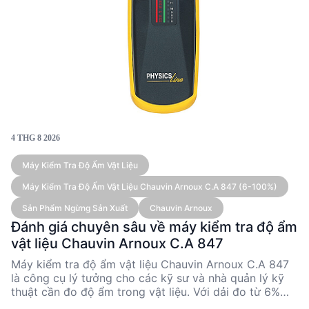
4 THG 8 2026
Máy Kiểm Tra Độ Ẩm Vật Liệu
Máy Kiểm Tra Độ Ẩm Vật Liệu Chauvin Arnoux C.A 847 (6-100%)
Sản Phẩm Ngừng Sản Xuất
Chauvin Arnoux
Đánh giá chuyên sâu về máy kiểm tra độ ẩm
vật liệu Chauvin Arnoux C.A 847
Máy kiểm tra độ ẩm vật liệu Chauvin Arnoux C.A 847
là công cụ lý tưởng cho các kỹ sư và nhà quản lý kỹ
thuật cần đo độ ẩm trong vật liệu. Với dải đo từ 6%
đến 100%, thiết bị này cung cấp độ chính xác cao và