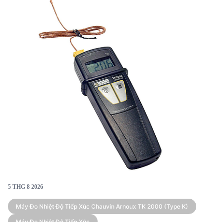
5 THG 8 2026
Máy Đo Nhiệt Độ Tiếp Xúc Chauvin Arnoux TK 2000 (type K)
Máy Đo Nhiệt Độ Tiếp Xúc