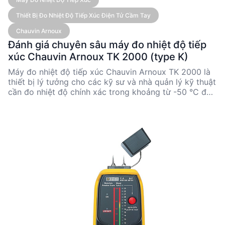
Thiết Bị Đo Nhiệt Độ Tiếp Xúc Điện Tử Cầm Tay
Chauvin Arnoux
Đánh giá chuyên sâu máy đo nhiệt độ tiếp
xúc Chauvin Arnoux TK 2000 (type K)
Máy đo nhiệt độ tiếp xúc Chauvin Arnoux TK 2000 là
thiết bị lý tưởng cho các kỹ sư và nhà quản lý kỹ thuật
cần đo nhiệt độ chính xác trong khoảng từ -50 °C đến
1,000 °C. Với độ chính xác cao và khả năng linh hoạt
nhờ các phụ kiện cảm biến đa dạng, TK 2000 đáp ứng
tốt nhu cầu đo nhiệt độ trong nhiều ngành công
nghiệp. Thiết kế nhỏ gọn và dễ sử dụng giúp thiết bị
này trở thành lựa chọn hàng đầu cho các ứng dụng
công nghiệp và nghiên cứu.