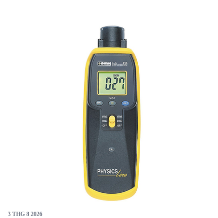
dễ sử dụng nhờ màn hình LED. Tuy nhiên, sản phẩm đã
ngừng sản xuất, nên cần xem xét kỹ trước khi mua.
Được sản xuất tại Đài Loan, máy có kích thước nhỏ
gọn và hoạt động bằng pin 9V, phù hợp cho nhiều ứng
dụng công nghiệp và xây dựng.
3 THG 8 2026