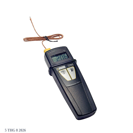
thuật cần đo nhiệt độ chính xác trong các ứng dụng
công nghiệp và nghiên cứu. Với thiết kế nhỏ gọn và
nhiều phụ kiện tùy chọn, TK 2002 mang lại sự linh hoạt
và hiệu quả trong nhiều tình huống đo lường thực tế.
5 THG 8 2026