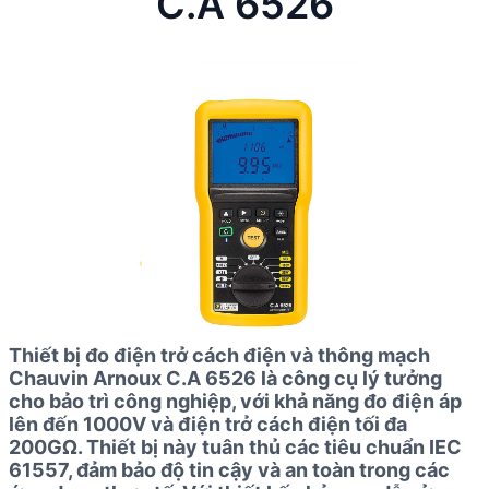
C.A 6526
Thiết bị đo điện trở cách điện và thông mạch
Chauvin Arnoux C.A 6526 là công cụ lý tưởng
cho bảo trì công nghiệp, với khả năng đo điện áp
lên đến 1000V và điện trở cách điện tối đa
200GΩ. Thiết bị này tuân thủ các tiêu chuẩn IEC
61557, đảm bảo độ tin cậy và an toàn trong các