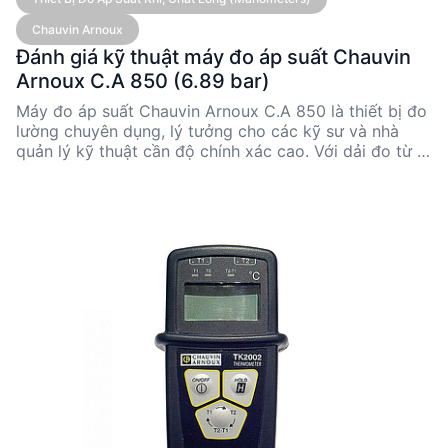
Chauvin Arnoux
Đánh giá kỹ thuật máy đo áp suất Chauvin
Arnoux C.A 850 (6.89 bar)
Máy đo áp suất Chauvin Arnoux C.A 850 là thiết bị đo
lường chuyên dụng, lý tưởng cho các kỹ sư và nhà
quản lý kỹ thuật cần độ chính xác cao. Với dải đo từ 0
đến 6.89 bar và độ chính xác 0.3% toàn dải, sản phẩm
này phù hợp cho nhiều ứng dụng công nghiệp. Thiết
kế nhỏ gọn, dễ sử dụng và khả năng chuyển đổi giữa
nhiều đơn vị đo lường làm cho C.A 850 trở thành lựa
chọn tối ưu cho các dự án yêu cầu tính linh hoạt và độ
tin cậy cao.