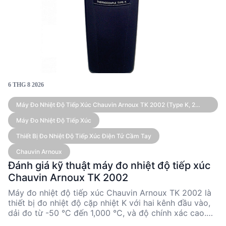
6 THG 8 2026
Máy Đo Nhiệt Độ Tiếp Xúc Chauvin Arnoux TK 2002 (Type K, 2
Kênh)
Máy Đo Nhiệt Độ Tiếp Xúc
Thiết Bị Đo Nhiệt Độ Tiếp Xúc Điện Tử Cầm Tay
Chauvin Arnoux
Đánh giá kỹ thuật máy đo nhiệt độ tiếp xúc
Chauvin Arnoux TK 2002
Máy đo nhiệt độ tiếp xúc Chauvin Arnoux TK 2002 là
thiết bị đo nhiệt độ cặp nhiệt K với hai kênh đầu vào,
dải đo từ -50 °C đến 1,000 °C, và độ chính xác cao.
Thiết bị này phù hợp cho các kỹ sư và nhà quản lý kỹ