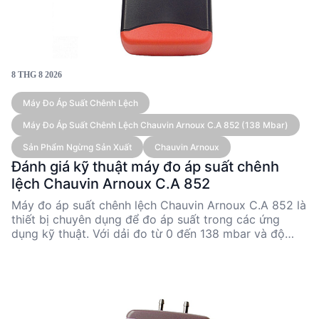
8 THG 8 2026
Máy Đo Áp Suất Chênh Lệch
Máy Đo Áp Suất Chênh Lệch Chauvin Arnoux C.A 852 (138 Mbar)
Sản Phẩm Ngừng Sản Xuất
Chauvin Arnoux
Đánh giá kỹ thuật máy đo áp suất chênh
lệch Chauvin Arnoux C.A 852
Máy đo áp suất chênh lệch Chauvin Arnoux C.A 852 là
thiết bị chuyên dụng để đo áp suất trong các ứng
dụng kỹ thuật. Với dải đo từ 0 đến 138 mbar và độ
chính xác 0.3% toàn thang, sản phẩm này phù hợp cho
các kỹ sư và nhà quản lý kỹ thuật cần kiểm tra áp suất
chính xác. Mặc dù đã ngừng sản xuất, C.A 852 vẫn
được đánh giá cao nhờ khả năng đáp ứng nhanh và
tính linh hoạt trong các đơn vị đo. Thiết bị này lý