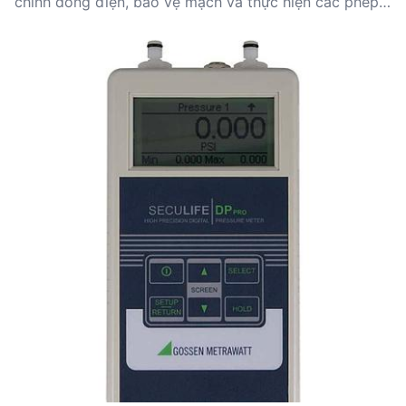
chỉnh dòng điện, bảo vệ mạch và thực hiện các phép
đo chính xác. Khi mua điện trở, các yếu tố cần xem
xét bao gồm độ chính xác, dải đo, công suất và môi
trường hoạt động. Các nhà sản xuất uy tín như Bourns,
HIOKI và MAXWELL cung cấp nhiều lựa chọn phù hợp
với nhu cầu kỹ thuật khác nhau. Hiểu rõ yêu cầu ứng
dụng và thông số kỹ thuật sẽ giúp lựa chọn sản phẩm
tối ưu.