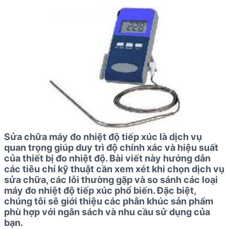
Sửa chữa máy đo nhiệt độ tiếp xúc là dịch vụ
quan trọng giúp duy trì độ chính xác và hiệu suất
của thiết bị đo nhiệt độ. Bài viết này hướng dẫn
các tiêu chí kỹ thuật cần xem xét khi chọn dịch vụ
sửa chữa, các lỗi thường gặp và so sánh các loại
máy đo nhiệt độ tiếp xúc phổ biến. Đặc biệt,
chúng tôi sẽ giới thiệu các phân khúc sản phẩm
phù hợp với ngân sách và nhu cầu sử dụng của
bạn.