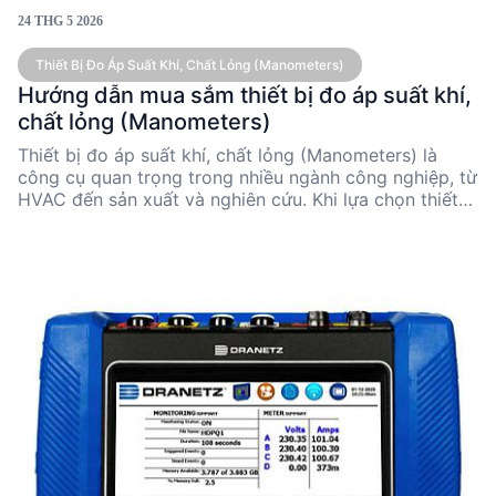
24 THG 5 2026
Thiết Bị Đo Áp Suất Khí, Chất Lỏng (Manometers)
Hướng dẫn mua sắm thiết bị đo áp suất khí,
chất lỏng (Manometers)
Thiết bị đo áp suất khí, chất lỏng (Manometers) là
công cụ quan trọng trong nhiều ngành công nghiệp, từ
HVAC đến sản xuất và nghiên cứu. Khi lựa chọn thiết
bị, cần xem xét các yếu tố như độ chính xác, phạm vi
đo, và tính năng đặc biệt. Các sản phẩm từ các nhà
sản xuất uy tín như FLUKE, EXTECH, và
SMARTSENSOR cung cấp nhiều lựa chọn phù hợp với
ngân sách và nhu cầu sử dụng khác nhau.