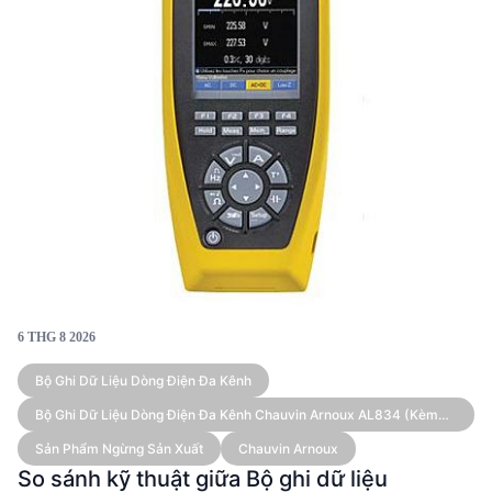
hợp.
6 THG 8 2026
Bộ Ghi Dữ Liệu Dòng Điện Đa Kênh
Bộ Ghi Dữ Liệu Dòng Điện Đa Kênh Chauvin Arnoux AL834 (kèm
Cảm Biến)
Sản Phẩm Ngừng Sản Xuất
Chauvin Arnoux
So sánh kỹ thuật giữa Bộ ghi dữ liệu