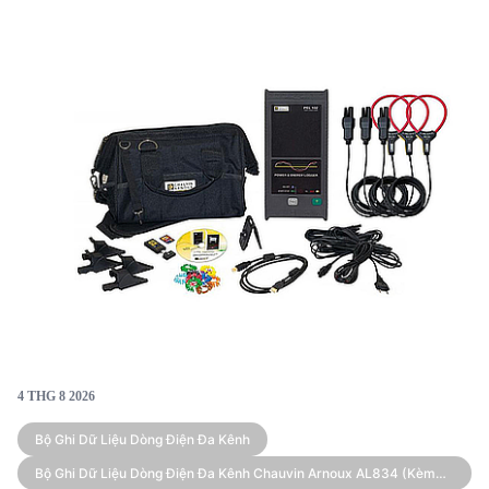
4 THG 8 2026
Bộ Ghi Dữ Liệu Dòng Điện Đa Kênh
Bộ Ghi Dữ Liệu Dòng Điện Đa Kênh Chauvin Arnoux AL834 (kèm