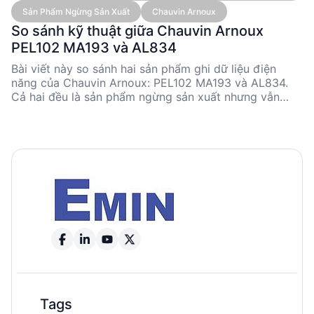
Cảm Biến)
Sản Phẩm Ngừng Sản Xuất
Chauvin Arnoux
So sánh kỹ thuật giữa Chauvin Arnoux
PEL102 MA193 và AL834
Bài viết này so sánh hai sản phẩm ghi dữ liệu điện
năng của Chauvin Arnoux: PEL102 MA193 và AL834.
Cả hai đều là sản phẩm ngừng sản xuất nhưng vẫn
được sử dụng rộng rãi trong các ứng dụng kỹ thuật.
PEL102 MA193 nổi bật với khả năng đo đa dạng và
giao tiếp linh hoạt, trong khi AL834 có thiết kế nhỏ
gọn và thời gian ghi âm dài. Sự lựa chọn giữa hai sản
phẩm phụ thuộc vào yêu cầu cụ thể của ứng dụng và
môi trường làm việc.
Tags