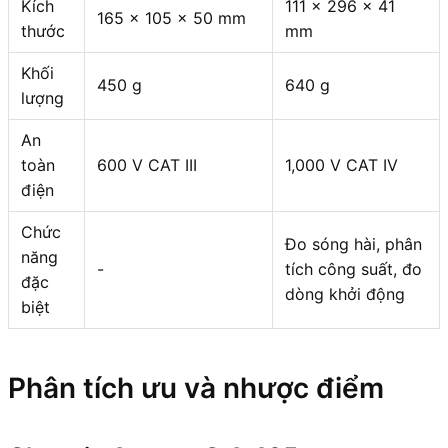
Kích
111 x 296 x 41
165 x 105 x 50 mm
thước
mm
Khối
450 g
640 g
lượng
An
toàn
600 V CAT III
1,000 V CAT IV
điện
Chức
Đo sóng hài, phân
năng
-
tích công suất, đo
đặc
dòng khởi động
biệt
Phân tích ưu và nhược điểm