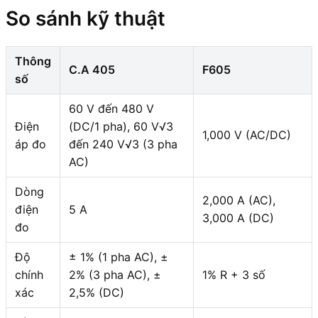
So sánh kỹ thuật
Thông
C.A 405
F605
số
60 V đến 480 V
Điện
(DC/1 pha), 60 V√3
1,000 V (AC/DC)
áp đo
đến 240 V√3 (3 pha
AC)
Dòng
2,000 A (AC),
điện
5 A
3,000 A (DC)
đo
Độ
± 1% (1 pha AC), ±
chính
2% (3 pha AC), ±
1% R + 3 số
xác
2,5% (DC)