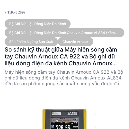
7 THG 8 2026
Bộ Ghi Dữ Liệu Dòng Điện Đa Kênh
Bộ Ghi Dữ Liệu Dòng Điện Đa Kênh Chauvin Arnoux AL834 (kèm
Cảm Biến)
Sản Phẩm Ngừng Sản Xuất
Chauvin Arnoux
So sánh kỹ thuật giữa Máy hiện sóng cầm
tay Chauvin Arnoux CA 922 và Bộ ghi dữ
liệu dòng điện đa kênh Chauvin Arnoux
AL834
Máy hiện sóng cầm tay Chauvin Arnoux CA 922 và Bộ
ghi dữ liệu dòng điện đa kênh Chauvin Arnoux AL834
đều là sản phẩm ngừng sản xuất nhưng vẫn được đánh
giá cao trong lĩnh vực kỹ thuật. CA 922 nổi bật với
khả năng phân tích tín hiệu và đo lường đa dạng,
trong khi AL834 chuyên về ghi dữ liệu dòng điện với
độ chính xác cao. Bài viết này sẽ so sánh chi tiết các
thông số kỹ thuật, ưu nhược điểm và ứng dụng điển
hình của từng sản phẩm để hỗ trợ các kỹ sư và nhà
quyết định kỹ thuật trong việc lựa chọn thiết bị phù