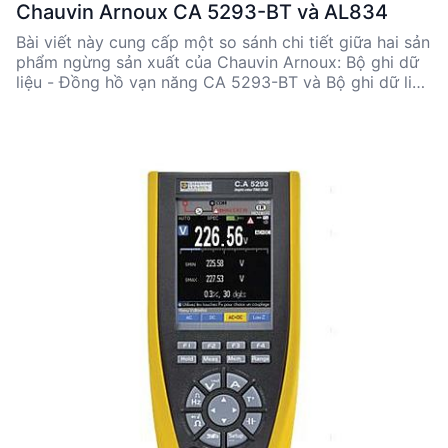
Chauvin Arnoux CA 5293-BT và AL834
Bài viết này cung cấp một so sánh chi tiết giữa hai sản
phẩm ngừng sản xuất của Chauvin Arnoux: Bộ ghi dữ
liệu - Đồng hồ vạn năng CA 5293-BT và Bộ ghi dữ liệu
dòng điện đa kênh AL834. Cả hai sản phẩm đều có
những ưu điểm riêng biệt, phù hợp với các ứng dụng
kỹ thuật khác nhau. CA 5293-BT nổi bật với khả năng
đo đa dạng và tích hợp Bluetooth, trong khi AL834
thích hợp cho việc ghi dữ liệu dòng điện đa kênh với
độ chính xác cao và thời gian ghi âm dài.