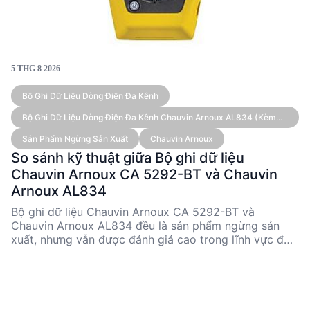
5 THG 8 2026
Bộ Ghi Dữ Liệu Dòng Điện Đa Kênh
Bộ Ghi Dữ Liệu Dòng Điện Đa Kênh Chauvin Arnoux AL834 (kèm
Cảm Biến)
Sản Phẩm Ngừng Sản Xuất
Chauvin Arnoux
So sánh kỹ thuật giữa Bộ ghi dữ liệu
Chauvin Arnoux CA 5292-BT và Chauvin
Arnoux AL834
Bộ ghi dữ liệu Chauvin Arnoux CA 5292-BT và
Chauvin Arnoux AL834 đều là sản phẩm ngừng sản
xuất, nhưng vẫn được đánh giá cao trong lĩnh vực đo
lường kỹ thuật. CA 5292-BT nổi bật với khả năng đo
đa dạng và kết nối Bluetooth, trong khi AL834 được
thiết kế cho ghi dữ liệu dòng điện đa kênh với cảm
biến AmpFLEX®. Cả hai sản phẩm đều có ưu điểm
riêng, phù hợp cho các ứng dụng kỹ thuật khác nhau.