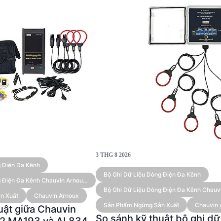
3 THG 8 2026
g Điện Đa Kênh
Bộ Ghi Dữ Liệu Dòng Điện Đa Kênh
g Điện Đa Kênh Chauvin Arnoux
ến)
Bộ Ghi Dữ Liệu Dòng Điện Đa Kênh Chauv
n Xuất
Chauvin Arnoux
AL834 (kèm Cảm Biến)
Sản Phẩm Ngừng Sản Xuất
Chauvin 
uật giữa Chauvin
So sánh kỹ thuật bộ ghi dữ
02 MA193 và AL834