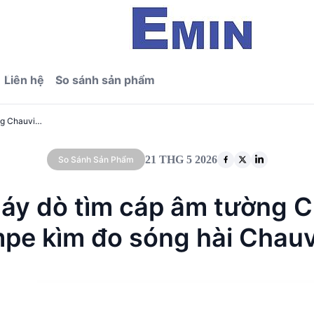
Liên hệ
So sánh sản phẩm
So sánh kỹ thuật giữa Máy dò tìm cáp âm tường Chauvin Arnoux C.A 6681 LOCAT-N và Ampe kìm đo sóng hài Chauvin Arnoux F605
21 THG 5 2026
So Sánh Sản Phẩm
Máy dò tìm cáp âm tường 
pe kìm đo sóng hài Chauv