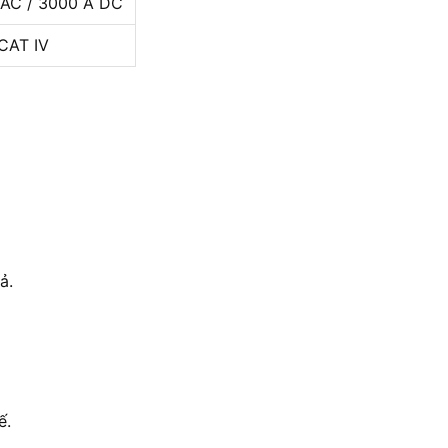
 AC / 3000 A DC
CAT IV
ả.
ế.