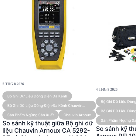
5 THG 8 2026
4 THG 8 2026
Bộ Ghi Dữ Liệu Dòng Điện Đa Kênh
Bộ Ghi Dữ Liệu Dòn
Bộ Ghi Dữ Liệu Dòng Điện Đa Kênh Chauvin
Arnoux AL834 (kèm Cảm Biến)
Bộ Ghi Dữ Liệu Dòn
Sản Phẩm Ngừng Sản Xuất
Chauvin Arnoux
AL834 (kèm Cảm Bi
Sản Phẩm Ngừng Sả
So sánh kỹ thuật giữa Bộ ghi dữ
So sánh kỹ th
liệu Chauvin Arnoux CA 5292-
Arnoux PEL1