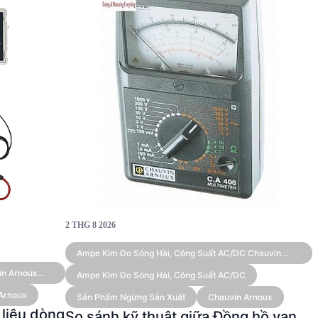
2 THG 8 2026
Ampe Kìm Đo Sóng Hài, Công Suất AC/DC Chauvin
Arnoux F605 (True RMS 3,000 A)
in Arnoux
Ampe Kìm Đo Sóng Hài, Công Suất AC/DC
Arnoux
Sản Phẩm Ngừng Sản Xuất
Chauvin Arnoux
 liệu dòng
So sánh kỹ thuật giữa Đồng hồ vạn