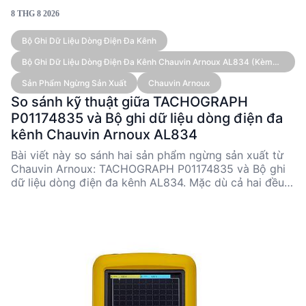
8 THG 8 2026
Bộ Ghi Dữ Liệu Dòng Điện Đa Kênh
Bộ Ghi Dữ Liệu Dòng Điện Đa Kênh Chauvin Arnoux AL834 (kèm
Cảm Biến)
Sản Phẩm Ngừng Sản Xuất
Chauvin Arnoux
So sánh kỹ thuật giữa TACHOGRAPH
P01174835 và Bộ ghi dữ liệu dòng điện đa
kênh Chauvin Arnoux AL834
Bài viết này so sánh hai sản phẩm ngừng sản xuất từ
Chauvin Arnoux: TACHOGRAPH P01174835 và Bộ ghi
dữ liệu dòng điện đa kênh AL834. Mặc dù cả hai đều
không còn sản xuất, AL834 nổi bật với khả năng ghi
dữ liệu dòng điện đa kênh và tích hợp cảm biến
AmpFLEX®. Trong khi đó, TACHOGRAPH P01174835
thiếu thông số kỹ thuật chi tiết. Bài viết phân tích điểm
mạnh, điểm yếu và ứng dụng điển hình của từng sản
phẩm, giúp kỹ sư và nhà quyết định B2B đưa ra lựa
chọn phù hợp.