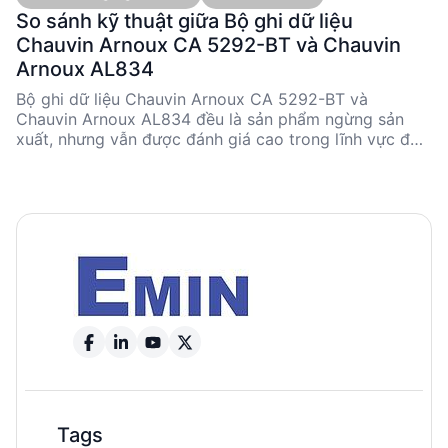
So sánh kỹ thuật giữa Bộ ghi dữ liệu
Chauvin Arnoux CA 5292-BT và Chauvin
Arnoux AL834
Bộ ghi dữ liệu Chauvin Arnoux CA 5292-BT và
Chauvin Arnoux AL834 đều là sản phẩm ngừng sản
xuất, nhưng vẫn được đánh giá cao trong lĩnh vực đo
lường kỹ thuật. CA 5292-BT nổi bật với khả năng đo
đa dạng và kết nối Bluetooth, trong khi AL834 được
thiết kế cho ghi dữ liệu dòng điện đa kênh với cảm
biến AmpFLEX®. Cả hai sản phẩm đều có ưu điểm
riêng, phù hợp cho các ứng dụng kỹ thuật khác nhau.
Tags