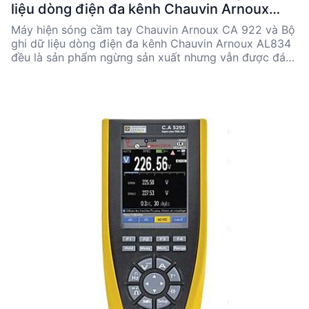
liệu dòng điện đa kênh Chauvin Arnoux
AL834
Máy hiện sóng cầm tay Chauvin Arnoux CA 922 và Bộ
ghi dữ liệu dòng điện đa kênh Chauvin Arnoux AL834
đều là sản phẩm ngừng sản xuất nhưng vẫn được đánh
giá cao trong lĩnh vực kỹ thuật. CA 922 nổi bật với
khả năng phân tích tín hiệu và đo lường đa dạng,
trong khi AL834 chuyên về ghi dữ liệu dòng điện với
độ chính xác cao. Bài viết này sẽ so sánh chi tiết các
thông số kỹ thuật, ưu nhược điểm và ứng dụng điển
hình của từng sản phẩm để hỗ trợ các kỹ sư và nhà
quyết định kỹ thuật trong việc lựa chọn thiết bị phù
hợp.