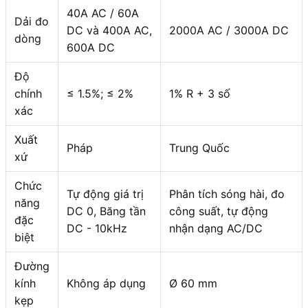
40A AC / 60A
Dải đo
DC và 400A AC,
2000A AC / 3000A DC
dòng
600A DC
Độ
chính
≤ 1.5%; ≤ 2%
1% R + 3 số
xác
Xuất
Pháp
Trung Quốc
xứ
Chức
Tự động giá trị
Phân tích sóng hài, đo
năng
DC 0, Băng tần
công suất, tự động
đặc
DC - 10kHz
nhận dạng AC/DC
biệt
Đường
kính
Không áp dụng
Ø 60 mm
kẹp