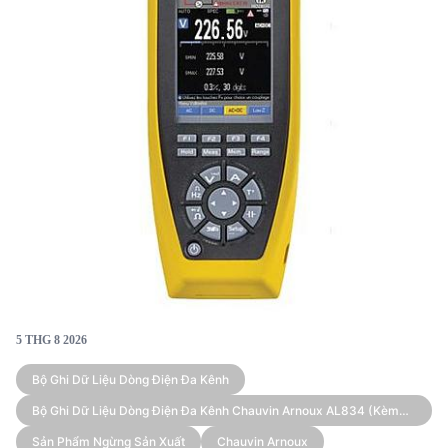
5 THG 8 2026
Bộ Ghi Dữ Liệu Dòng Điện Đa Kênh
Bộ Ghi Dữ Liệu Dòng Điện Đa Kênh Chauvin Arnoux AL834 (kèm
Cảm Biến)
Sản Phẩm Ngừng Sản Xuất
Chauvin Arnoux