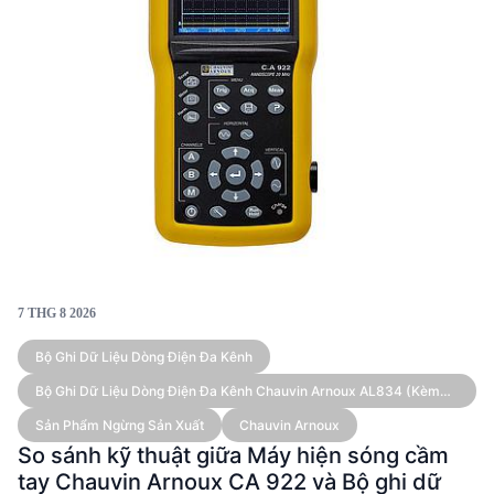
7 THG 8 2026
Bộ Ghi Dữ Liệu Dòng Điện Đa Kênh
Bộ Ghi Dữ Liệu Dòng Điện Đa Kênh Chauvin Arnoux AL834 (kèm
Cảm Biến)
Sản Phẩm Ngừng Sản Xuất
Chauvin Arnoux
So sánh kỹ thuật giữa Máy hiện sóng cầm
tay Chauvin Arnoux CA 922 và Bộ ghi dữ