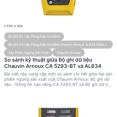
6 THG 8 2026
Bộ Ghi Dữ Liệu Dòng Điện Đa Kênh
Bộ Ghi Dữ Liệu Dòng Điện Đa Kênh Chauvin Arnoux AL834 (kèm
Cảm Biến)
Sản Phẩm Ngừng Sản Xuất
Chauvin Arnoux
So sánh kỹ thuật giữa Bộ ghi dữ liệu
Chauvin Arnoux CA 5293-BT và AL834
Bài viết này cung cấp một so sánh chi tiết giữa hai sản
phẩm ngừng sản xuất của Chauvin Arnoux: Bộ ghi dữ
liệu - Đồng hồ vạn năng CA 5293-BT và Bộ ghi dữ liệu
dòng điện đa kênh AL834. Cả hai sản phẩm đều có
những ưu điểm riêng biệt, phù hợp với các ứng dụng
kỹ thuật khác nhau. CA 5293-BT nổi bật với khả năng
đo đa dạng và tích hợp Bluetooth, trong khi AL834
thích hợp cho việc ghi dữ liệu dòng điện đa kênh với
độ chính xác cao và thời gian ghi âm dài.