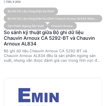
5 THG 8 2026
Bộ Ghi Dữ Liệu Dòng Điện Đa Kênh
Bộ Ghi Dữ Liệu Dòng Điện Đa Kênh Chauvin Arnoux AL834 (kèm
Cảm Biến)
Sản Phẩm Ngừng Sản Xuất
Chauvin Arnoux
So sánh kỹ thuật giữa Bộ ghi dữ liệu
Chauvin Arnoux CA 5292-BT và Chauvin
Arnoux AL834
Bộ ghi dữ liệu Chauvin Arnoux CA 5292-BT và
Chauvin Arnoux AL834 đều là sản phẩm ngừng sản
xuất, nhưng vẫn được đánh giá cao trong lĩnh vực đo
lường kỹ thuật. CA 5292-BT nổi bật với khả năng đo
đa dạng và kết nối Bluetooth, trong khi AL834 được
thiết kế cho ghi dữ liệu dòng điện đa kênh với cảm
biến AmpFLEX®. Cả hai sản phẩm đều có ưu điểm
riêng, phù hợp cho các ứng dụng kỹ thuật khác nhau.