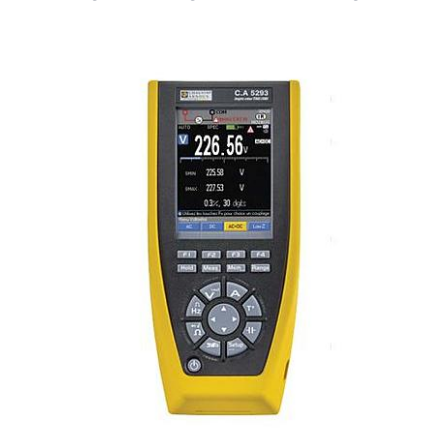
dòng điện đa kênh AL834. Cả hai sản phẩm đều có
những ưu điểm riêng biệt, phù hợp với các ứng dụng
kỹ thuật khác nhau. CA 5293-BT nổi bật với khả năng
đo đa dạng và tích hợp Bluetooth, trong khi AL834
thích hợp cho việc ghi dữ liệu dòng điện đa kênh với
độ chính xác cao và thời gian ghi âm dài.