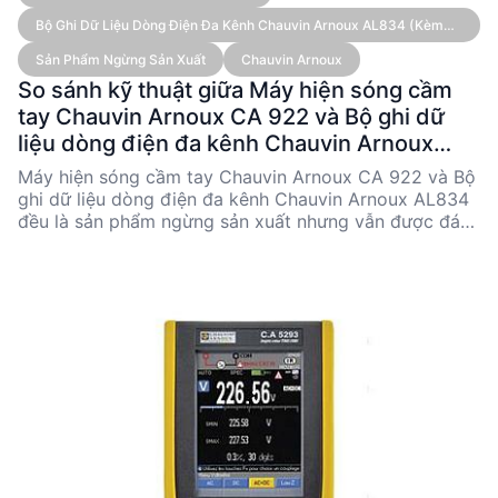
Bộ Ghi Dữ Liệu Dòng Điện Đa Kênh Chauvin Arnoux AL834 (kèm
Cảm Biến)
Sản Phẩm Ngừng Sản Xuất
Chauvin Arnoux
So sánh kỹ thuật giữa Máy hiện sóng cầm
tay Chauvin Arnoux CA 922 và Bộ ghi dữ
liệu dòng điện đa kênh Chauvin Arnoux
AL834
Máy hiện sóng cầm tay Chauvin Arnoux CA 922 và Bộ
ghi dữ liệu dòng điện đa kênh Chauvin Arnoux AL834
đều là sản phẩm ngừng sản xuất nhưng vẫn được đánh
giá cao trong lĩnh vực kỹ thuật. CA 922 nổi bật với
khả năng phân tích tín hiệu và đo lường đa dạng,
trong khi AL834 chuyên về ghi dữ liệu dòng điện với
độ chính xác cao. Bài viết này sẽ so sánh chi tiết các
thông số kỹ thuật, ưu nhược điểm và ứng dụng điển
hình của từng sản phẩm để hỗ trợ các kỹ sư và nhà
quyết định kỹ thuật trong việc lựa chọn thiết bị phù
hợp.