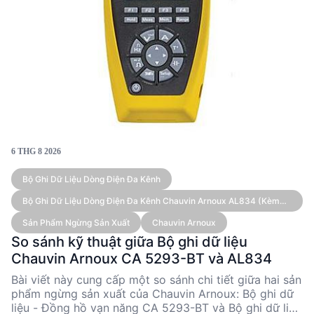
6 THG 8 2026
Bộ Ghi Dữ Liệu Dòng Điện Đa Kênh
Bộ Ghi Dữ Liệu Dòng Điện Đa Kênh Chauvin Arnoux AL834 (kèm
Cảm Biến)
Sản Phẩm Ngừng Sản Xuất
Chauvin Arnoux
So sánh kỹ thuật giữa Bộ ghi dữ liệu
Chauvin Arnoux CA 5293-BT và AL834
Bài viết này cung cấp một so sánh chi tiết giữa hai sản
phẩm ngừng sản xuất của Chauvin Arnoux: Bộ ghi dữ
liệu - Đồng hồ vạn năng CA 5293-BT và Bộ ghi dữ liệu