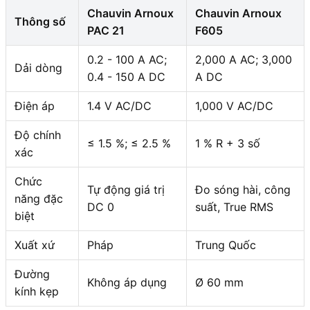
Chauvin Arnoux
Chauvin Arnoux
Thông số
PAC 21
F605
0.2 - 100 A AC;
2,000 A AC; 3,000
Dải dòng
0.4 - 150 A DC
A DC
Điện áp
1.4 V AC/DC
1,000 V AC/DC
Độ chính
≤ 1.5 %; ≤ 2.5 %
1 % R + 3 số
xác
Chức
Tự động giá trị
Đo sóng hài, công
năng đặc
DC 0
suất, True RMS
biệt
Xuất xứ
Pháp
Trung Quốc
Đường
Không áp dụng
Ø 60 mm
kính kẹp