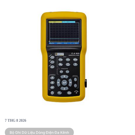
thiếu thông số kỹ thuật chi tiết. Bài viết phân tích điểm
mạnh, điểm yếu và ứng dụng điển hình của từng sản
phẩm, giúp kỹ sư và nhà quyết định B2B đưa ra lựa
chọn phù hợp.
7 THG 8 2026
Bộ Ghi Dữ Liệu Dòng Điện Đa Kênh