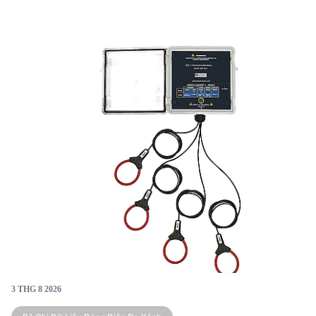
giao tiếp linh hoạt, trong khi AL834 có thiết kế nhỏ
gọn và thời gian ghi âm dài. Sự lựa chọn giữa hai sản
phẩm phụ thuộc vào yêu cầu cụ thể của ứng dụng và
môi trường làm việc.
3 THG 8 2026