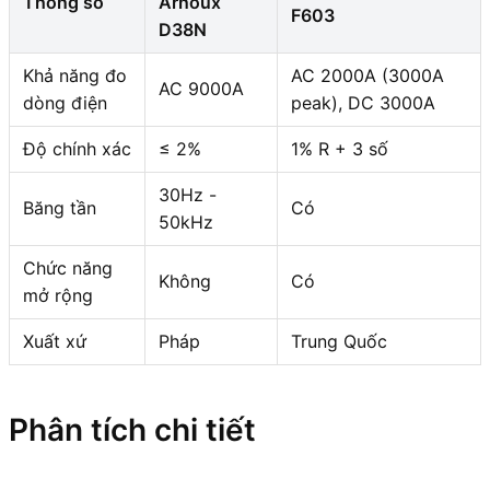
Thông số
Arnoux
F603
D38N
Khả năng đo
AC 2000A (3000A
AC 9000A
dòng điện
peak), DC 3000A
Độ chính xác
≤ 2%
1% R + 3 số
30Hz -
Băng tần
Có
50kHz
Chức năng
Không
Có
mở rộng
Xuất xứ
Pháp
Trung Quốc
Phân tích chi tiết