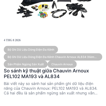
4 THG 8 2026
Bộ Ghi Dữ Liệu Dòng Điện Đa Kênh
Bộ Ghi Dữ Liệu Dòng Điện Đa Kênh Chauvin Arnoux AL834 (kèm
Cảm Biến)
Sản Phẩm Ngừng Sản Xuất
Chauvin Arnoux
So sánh kỹ thuật giữa Chauvin Arnoux
PEL102 MA193 và AL834
Bài viết này so sánh hai sản phẩm ghi dữ liệu điện
năng của Chauvin Arnoux: PEL102 MA193 và AL834.
Cả hai đều là sản phẩm ngừng sản xuất nhưng vẫn
được sử dụng rộng rãi trong các ứng dụng kỹ thuật.
PEL102 MA193 nổi bật với khả năng đo đa dạng và