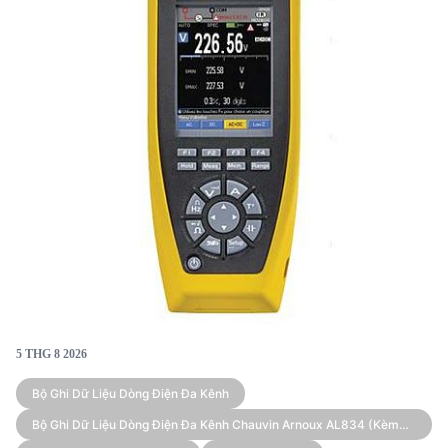
độ chính xác cao và thời gian ghi âm dài.
5 THG 8 2026
Bộ Ghi Dữ Liệu Dòng Điện Đa Kênh
Bộ Ghi Dữ Liệu Dòng Điện Đa Kênh Chauvin Arnoux AL834 (kèm
Cảm Biến)