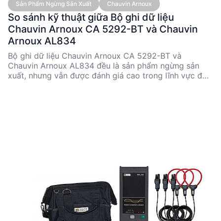
Sản Phẩm Ngừng Sản Xuất
Chauvin Arnoux
So sánh kỹ thuật giữa Bộ ghi dữ liệu
Chauvin Arnoux CA 5292-BT và Chauvin
Arnoux AL834
Bộ ghi dữ liệu Chauvin Arnoux CA 5292-BT và
Chauvin Arnoux AL834 đều là sản phẩm ngừng sản
xuất, nhưng vẫn được đánh giá cao trong lĩnh vực đo
lường kỹ thuật. CA 5292-BT nổi bật với khả năng đo
đa dạng và kết nối Bluetooth, trong khi AL834 được
thiết kế cho ghi dữ liệu dòng điện đa kênh với cảm
biến AmpFLEX®. Cả hai sản phẩm đều có ưu điểm
riêng, phù hợp cho các ứng dụng kỹ thuật khác nhau.