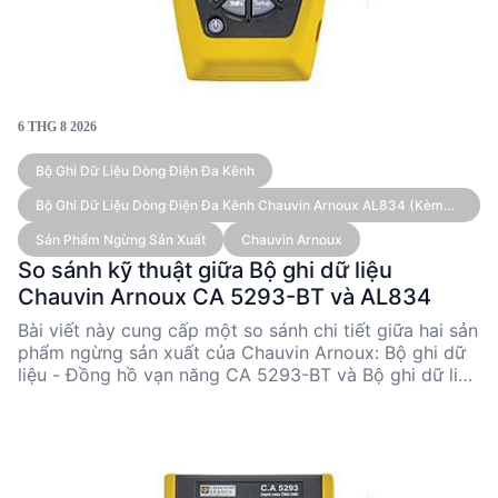
6 THG 8 2026
Bộ Ghi Dữ Liệu Dòng Điện Đa Kênh
Bộ Ghi Dữ Liệu Dòng Điện Đa Kênh Chauvin Arnoux AL834 (kèm
Cảm Biến)
Sản Phẩm Ngừng Sản Xuất
Chauvin Arnoux
So sánh kỹ thuật giữa Bộ ghi dữ liệu
Chauvin Arnoux CA 5293-BT và AL834
Bài viết này cung cấp một so sánh chi tiết giữa hai sản
phẩm ngừng sản xuất của Chauvin Arnoux: Bộ ghi dữ
liệu - Đồng hồ vạn năng CA 5293-BT và Bộ ghi dữ liệu
dòng điện đa kênh AL834. Cả hai sản phẩm đều có
những ưu điểm riêng biệt, phù hợp với các ứng dụng
kỹ thuật khác nhau. CA 5293-BT nổi bật với khả năng
đo đa dạng và tích hợp Bluetooth, trong khi AL834
thích hợp cho việc ghi dữ liệu dòng điện đa kênh với