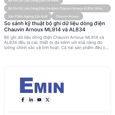
Bộ Ghi Dữ Liệu Dòng Điện Đa Kênh
Bộ Ghi Dữ Liệu Dòng Điện Đa Kênh Chauvin Arnoux AL834 (kèm
Cảm Biến)
Sản Phẩm Ngừng Sản Xuất
Chauvin Arnoux
So sánh kỹ thuật bộ ghi dữ liệu dòng điện
Chauvin Arnoux ML914 và AL834
Bộ ghi dữ liệu dòng điện Chauvin Arnoux ML914 và
AL834 đều là các thiết bị đa kênh với khả năng đo
lường chính xác và linh hoạt. Cả hai sản phẩm đều có
4 kênh và sử dụng cảm biến AmpFLEX® tích hợp.
ML914 có dải đo tối đa 1,000 AAC, trong khi AL834 có
thể đo lên đến 3,000 AAC. Cả hai đều hỗ trợ giao tiếp
Bluetooth và có thời gian ghi âm lên đến 8 tuần. Tuy
nhiên, ML914 có trọng lượng nhẹ hơn và kích thước
dây dẫn điện tối đa nhỏ hơn so với AL834.