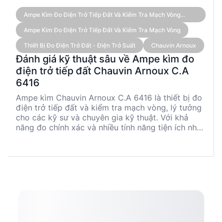
Ampe Kìm Đo Điện Trở Tiếp Đất Và Kiểm Tra Mạch Vòng
Chauvin Arnoux C.A 6416
Ampe Kìm Đo Điện Trở Tiếp Đất Và Kiểm Tra Mạch Vòng
Thiết Bị Đo Điện Trở Đất - Điện Trở Suất
Chauvin Arnoux
Đánh giá kỹ thuật sâu về Ampe kìm đo
điện trở tiếp đất Chauvin Arnoux C.A
6416
Ampe kìm Chauvin Arnoux C.A 6416 là thiết bị đo
điện trở tiếp đất và kiểm tra mạch vòng, lý tưởng
cho các kỹ sư và chuyên gia kỹ thuật. Với khả
năng đo chính xác và nhiều tính năng tiện ích như
cảnh báo âm thanh, chế độ tự động giữ giá trị, và
khả năng lưu trữ 300 phép đo, sản phẩm này đáp
ứng tốt nhu cầu đo lường trong môi trường công
nghiệp. Được thiết kế với màn hình OLED và tính
năng tự động cân chỉnh, C.A 6416 mang lại sự tiện
lợi và an toàn tối ưu cho người sử dụng.