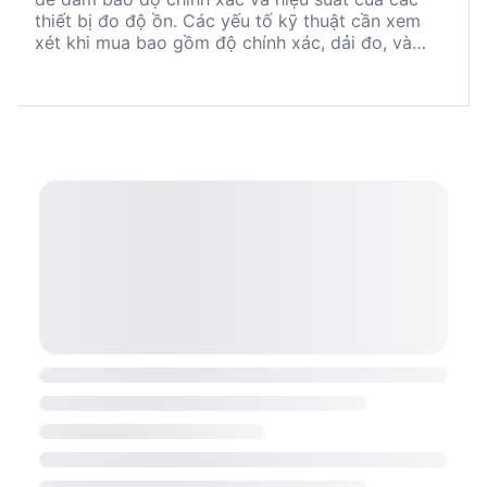
thiết bị đo độ ồn. Các yếu tố kỹ thuật cần xem
xét khi mua bao gồm độ chính xác, dải đo, và
chứng chỉ hiệu chuẩn. Tránh những sai lầm phổ
biến như chọn thiết bị không phù hợp với môi
trường sử dụng. Các nhà sản xuất nổi tiếng như
ACO, HIOKI, và SMARTSENSOR cung cấp nhiều lựa
chọn cho các nhu cầu khác nhau.