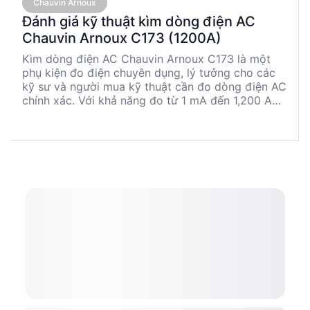
Chauvin Arnoux
Đánh giá kỹ thuật kìm dòng điện AC
Chauvin Arnoux C173 (1200A)
Kìm dòng điện AC Chauvin Arnoux C173 là một
phụ kiện đo điện chuyên dụng, lý tưởng cho các
kỹ sư và người mua kỹ thuật cần đo dòng điện AC
chính xác. Với khả năng đo từ 1 mA đến 1,200 A
và độ chính xác cao, sản phẩm này đáp ứng nhiều
nhu cầu đo lường trong công nghiệp. Được sản
xuất tại Pháp, C173 mang đến sự tin cậy với bảo
hành 12 tháng.