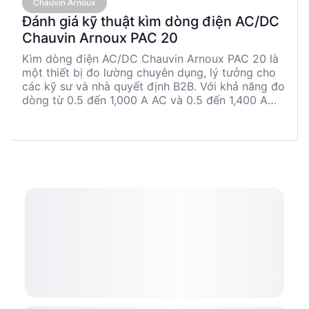
Chauvin Arnoux
Đánh giá kỹ thuật kìm dòng điện AC/DC
Chauvin Arnoux PAC 20
Kìm dòng điện AC/DC Chauvin Arnoux PAC 20 là
một thiết bị đo lường chuyên dụng, lý tưởng cho
các kỹ sư và nhà quyết định B2B. Với khả năng đo
dòng từ 0.5 đến 1,000 A AC và 0.5 đến 1,400 A
DC, sản phẩm này cung cấp độ chính xác cao và
khả năng kết nối linh hoạt. Mặc dù đã ngừng sản
xuất, PAC 20 vẫn là lựa chọn đáng tin cậy cho các
ứng dụng kỹ thuật yêu cầu độ chính xác và độ
bền cao.