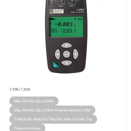
3 THG 7 2026
Máy Ghi Dữ Liệu 2 Kênh
Máy Ghi Dữ Liệu 2 Kênh Chauvin Arnoux L452
Thiết Bị Đo Nhiệt Độ Tiếp Xúc Điện Tử Cầm Tay
Chauvin Arnoux