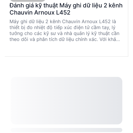
Đánh giá kỹ thuật Máy ghi dữ liệu 2 kênh
Chauvin Arnoux L452
Máy ghi dữ liệu 2 kênh Chauvin Arnoux L452 là
thiết bị đo nhiệt độ tiếp xúc điện tử cầm tay, lý
tưởng cho các kỹ sư và nhà quản lý kỹ thuật cần
theo dõi và phân tích dữ liệu chính xác. Với khả
năng đo dòng DC và điện áp DC, độ chính xác
cao và khả năng ghi dữ liệu lâu dài, L452 là lựa
chọn đáng tin cậy cho nhiều ứng dụng công
nghiệp. Thiết bị này cũng hỗ trợ kết nối Bluetooth
và USB, giúp dễ dàng tích hợp vào hệ thống hiện
có.