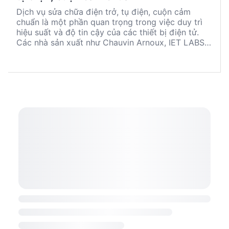
Dịch vụ sửa chữa điện trở, tụ điện, cuộn cảm
chuẩn là một phần quan trọng trong việc duy trì
hiệu suất và độ tin cậy của các thiết bị điện tử.
Các nhà sản xuất như Chauvin Arnoux, IET LABS,
KAIP, MEATEST, SONEL và ZEAL cung cấp các
giải pháp sửa chữa chuyên nghiệp. Việc lựa chọn
dịch vụ phù hợp đòi hỏi sự hiểu biết về tiêu chuẩn
kỹ thuật, khả năng hiệu chuẩn và độ chính xác.
Các tiêu chí quan trọng bao gồm chứng chỉ
ISO17025, đội ngũ kỹ thuật viên có kinh nghiệm
và trang thiết bị hiện đại. Tránh những sai lầm phổ
biến như không kiểm tra chứng chỉ và không so
sánh dịch vụ giữa các nhà cung cấp.