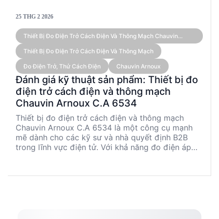
25 THG 2 2026
Thiết Bị Đo Điện Trở Cách Điện Và Thông Mạch Chauvin
Arnoux C.A 6534 (500V, 50 GΩ, Cho Điện Tử)
Thiết Bị Đo Điện Trở Cách Điện Và Thông Mạch
Đo Điện Trở, Thử Cách Điện
Chauvin Arnoux
Đánh giá kỹ thuật sản phẩm: Thiết bị đo
điện trở cách điện và thông mạch
Chauvin Arnoux C.A 6534
Thiết bị đo điện trở cách điện và thông mạch
Chauvin Arnoux C.A 6534 là một công cụ mạnh
mẽ dành cho các kỹ sư và nhà quyết định B2B
trong lĩnh vực điện tử. Với khả năng đo điện áp
lên đến 700V, đo cách điện đến 50 GΩ và thông
mạch với dòng đo 200 mA, thiết bị này đáp ứng
tiêu chuẩn IEC 61557 và cung cấp khả năng lưu
trữ lên đến 1,300 phép đo. Được trang bị giao tiếp
Bluetooth và màn hình hiển thị rộng, C.A 6534
không chỉ dễ sử dụng mà còn mang lại độ tin cậy
cao trong các ứng dụng thực tế.