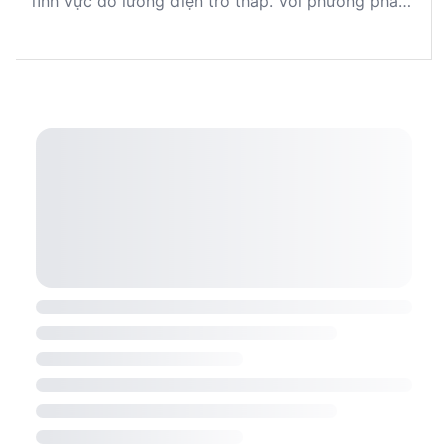
lĩnh vực đo lường điện trở thấp. Với phương pháp
đo 4 dây và dải đo từ 5 µΩ đến 400 Ω, thiết bị
này cung cấp độ chính xác cao với dòng thử
nghiệm lên đến 10 A. Được trang bị khả năng lưu
trữ 100 kết quả đo và giao tiếp qua cổng quang
USB, C.A 6240 là lựa chọn lý tưởng cho các ứng
dụng công nghiệp và nghiên cứu. Được sản xuất
tại Pháp, thiết bị này tuân thủ tiêu chuẩn an toàn
IEC 61010-1 CAT III 50 V, đảm bảo độ tin cậy và
an toàn cho người sử dụng.