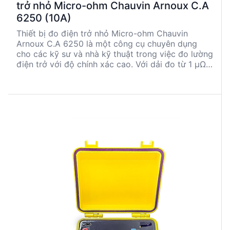
trở nhỏ Micro-ohm Chauvin Arnoux C.A
6250 (10A)
Thiết bị đo điện trở nhỏ Micro-ohm Chauvin
Arnoux C.A 6250 là một công cụ chuyên dụng
cho các kỹ sư và nhà kỹ thuật trong việc đo lường
điện trở với độ chính xác cao. Với dải đo từ 1 μΩ
đến 2,500 Ω và độ chính xác 0.05%, sản phẩm
này phù hợp cho các ứng dụng yêu cầu độ chính
xác cao. Mặc dù đã ngừng sản xuất, C.A 6250
vẫn là lựa chọn đáng tin cậy nhờ vào khả năng đo
4 dây và các chế độ đo linh hoạt. Sản phẩm này
được thiết kế để đáp ứng các tiêu chuẩn an toàn
IEC 61010-1 / Cat III 50 V, đảm bảo an toàn cho
người sử dụng.