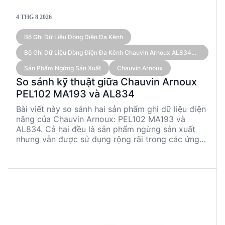
4 THG 8 2026
Bộ Ghi Dữ Liệu Dòng Điện Đa Kênh
Bộ Ghi Dữ Liệu Dòng Điện Đa Kênh Chauvin Arnoux AL834
(kèm Cảm Biến)
Sản Phẩm Ngừng Sản Xuất
Chauvin Arnoux
So sánh kỹ thuật giữa Chauvin Arnoux
PEL102 MA193 và AL834
Bài viết này so sánh hai sản phẩm ghi dữ liệu điện
năng của Chauvin Arnoux: PEL102 MA193 và
AL834. Cả hai đều là sản phẩm ngừng sản xuất
nhưng vẫn được sử dụng rộng rãi trong các ứng
dụng kỹ thuật. PEL102 MA193 nổi bật với khả
năng đo đa dạng và giao tiếp linh hoạt, trong khi
AL834 có thiết kế nhỏ gọn và thời gian ghi âm
dài. Sự lựa chọn giữa hai sản phẩm phụ thuộc vào
yêu cầu cụ thể của ứng dụng và môi trường làm
việc.