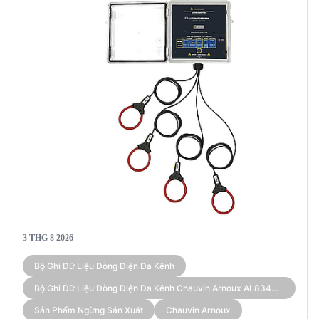
3 THG 8 2026
Bộ Ghi Dữ Liệu Dòng Điện Đa Kênh
Bộ Ghi Dữ Liệu Dòng Điện Đa Kênh Chauvin Arnoux AL834
(kèm Cảm Biến)
Sản Phẩm Ngừng Sản Xuất
Chauvin Arnoux