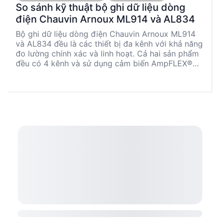
So sánh kỹ thuật bộ ghi dữ liệu dòng
điện Chauvin Arnoux ML914 và AL834
Bộ ghi dữ liệu dòng điện Chauvin Arnoux ML914
và AL834 đều là các thiết bị đa kênh với khả năng
đo lường chính xác và linh hoạt. Cả hai sản phẩm
đều có 4 kênh và sử dụng cảm biến AmpFLEX®
tích hợp. ML914 có dải đo tối đa 1,000 AAC, trong
khi AL834 có thể đo lên đến 3,000 AAC. Cả hai
đều hỗ trợ giao tiếp Bluetooth và có thời gian ghi
âm lên đến 8 tuần. Tuy nhiên, ML914 có trọng
lượng nhẹ hơn và kích thước dây dẫn điện tối đa
nhỏ hơn so với AL834.