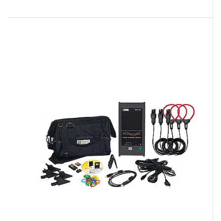
khi AL834 được thiết kế cho ghi dữ liệu dòng điện
đa kênh với cảm biến AmpFLEX®. Cả hai sản
phẩm đều có ưu điểm riêng, phù hợp cho các ứng
dụng kỹ thuật khác nhau.