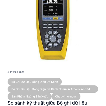
6 THG 8 2026
Bộ Ghi Dữ Liệu Dòng Điện Đa Kênh
Bộ Ghi Dữ Liệu Dòng Điện Đa Kênh Chauvin Arnoux AL834
(kèm Cảm Biến)
Sản Phẩm Ngừng Sản Xuất
Chauvin Arnoux
So sánh kỹ thuật giữa Bộ ghi dữ liệu