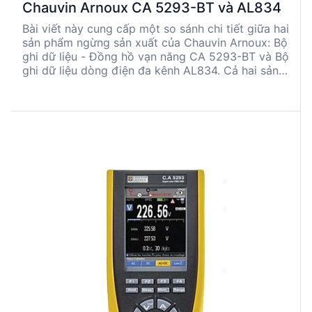
Chauvin Arnoux CA 5293-BT và AL834
Bài viết này cung cấp một so sánh chi tiết giữa hai
sản phẩm ngừng sản xuất của Chauvin Arnoux: Bộ
ghi dữ liệu - Đồng hồ vạn năng CA 5293-BT và Bộ
ghi dữ liệu dòng điện đa kênh AL834. Cả hai sản
phẩm đều có những ưu điểm riêng biệt, phù hợp
với các ứng dụng kỹ thuật khác nhau. CA 5293-
BT nổi bật với khả năng đo đa dạng và tích hợp
Bluetooth, trong khi AL834 thích hợp cho việc ghi
dữ liệu dòng điện đa kênh với độ chính xác cao
và thời gian ghi âm dài.